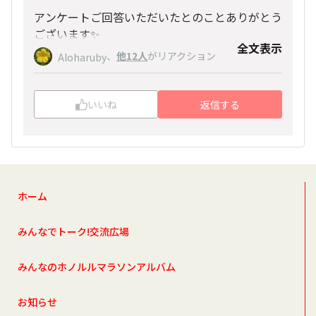
アンケートご回答いただいたとのことありがとう
ございます✨
全文表示
皆さんのご意見をどこまで反映できるかは、今後
、
他12人
がリアクション
Aloharuby
の調整次第のところもあり、お約束できないこと
が心苦しいのですが、
こちらこそ、今後とも末永くどうぞよろしくお願
皆さんからの貴重なご意見をしっかり拝見して、
いいね
返信する
いいたします🌺
より楽しんでいただけるホノルルマラソンにすべ
く努めてまいります！
ホーム
みんなでトーク!交流広場
みんなのホノルルマラソンアルバム
お知らせ