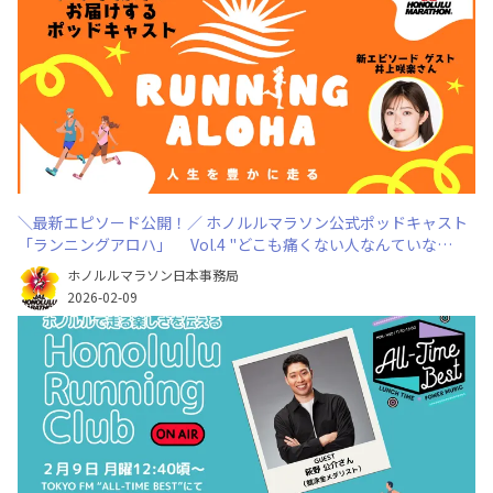
＼最新エピソード公開！／ ホノルルマラソン公式ポッドキャスト
「ランニングアロハ」 Vol.4 "どこも痛くない人なんていな
い!”と思え（ゲスト：井上咲楽さん）
ホノルルマラソン日本事務局
2026-02-09