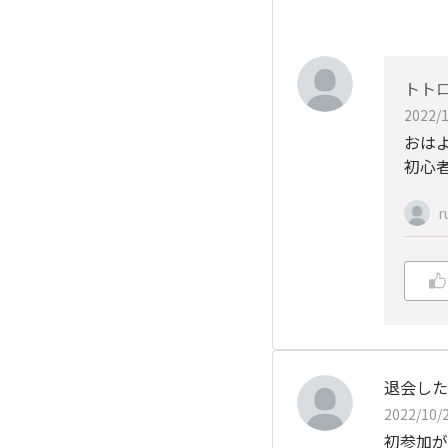
トト
2022/1
おは
初心
r
退会した
2022/10/2
初参加が