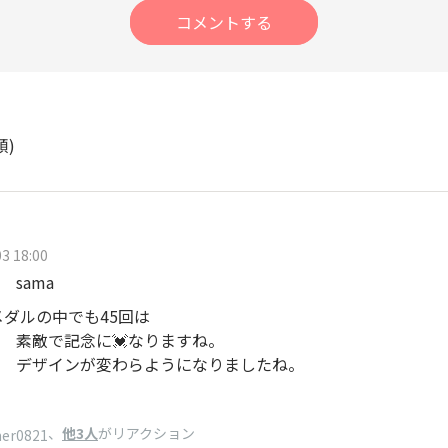
コメントする
順)
3 18:00
sama
会メダルの中でも45回は
素敵で記念に💓なりますね。
デザインが変わらようになりましたね。
、
他3人
がリアクション
ner0821