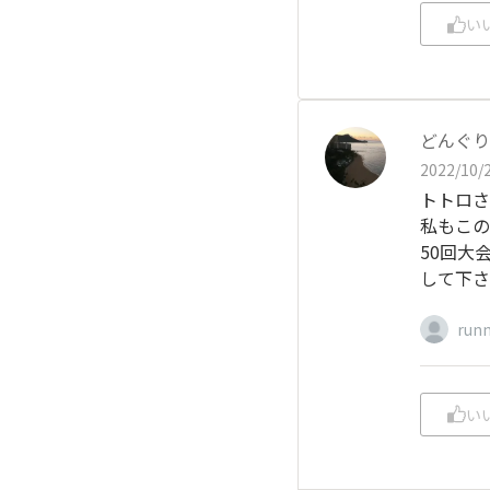
い
どんぐり
2022/10/2
トトロさ
私もこの
50回大
して下さ
run
い