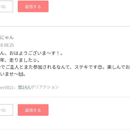
いね
返信する
にゃん
8 08:25
ん、おはようございま〜す！。
年、走りました☺️。
会でご主人とまた参加されるなんて、ステキです😍。楽しんで
いませ〜🙌。
、
他14人
がリアクション
ner0821
いね
返信する