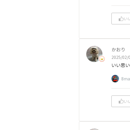
い
かおり
2025/02/0
いい思い
8ma
い