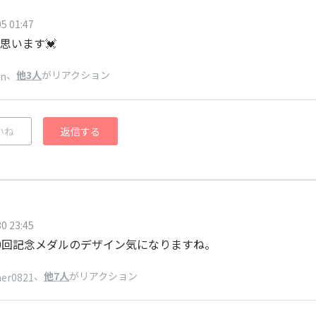
5 01:47
思います💓
、
他3人
がリアクション
n
いね
返信する
0 23:45
0回記念メダルのデザイン気になりますね。
、
他7人
がリアクション
ner0821