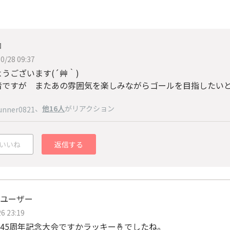
ロ
0/28 09:37
ようございます(
´艸｀
)
者ですが またあの雰囲気を楽しみながらゴールを目指したい
、
他16人
がリアクション
unner0821
いいね
返信する
ユーザー
6 23:19
45周年記念大会ですかラッキー🤞でしたね。