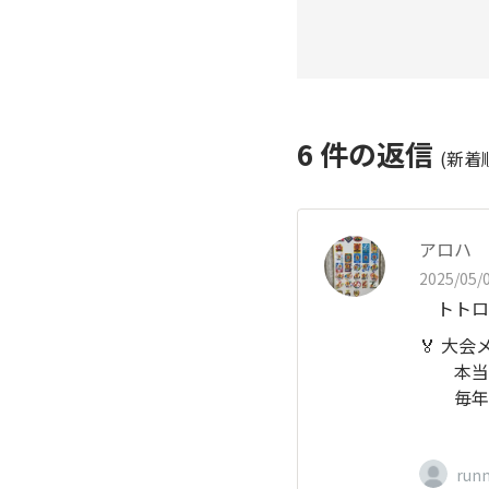
6
件の返信
(新着
アロハ
2025/05/0
トトロ 
🏅 大
本当 
毎年 
run