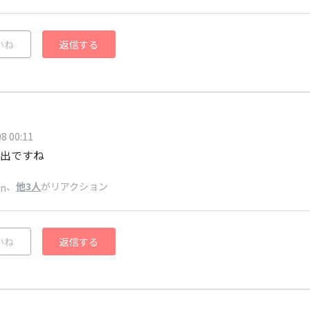
いね
返信する
8 00:11
出ですね
、
他3人
がリアクション
n
いね
返信する