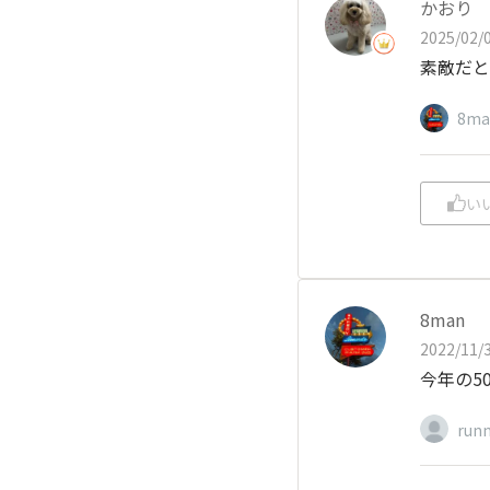
かおり
2025/02/0
素敵だと
8ma
い
8man
2022/11/3
今年の5
run