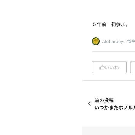
５年前 初参加。
、
他4
Aloharuby
いいね
前の投稿
いつかまたホノル