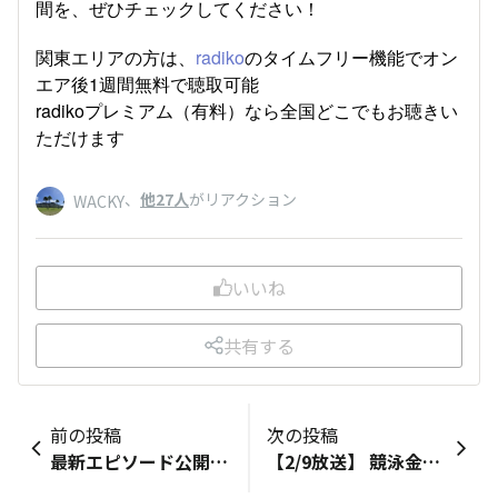
間を、ぜひチェックしてください！
関東エリアの方は、
radiko
のタイムフリー機能でオン
エア後1週間無料で聴取可能
radikoプレミアム（有料）なら全国どこでもお聴きい
ただけます
、
他27人
がリアクション
WACKY
いいね
共有する
前の投稿
次の投稿
最新エピソード公開！ホノルルマラソン公式ポッドキャスト「ランニングアロハ」 Vol.3のゲストはタレントの 井上咲楽さん！
【2/9放送】 競泳金メダリストの萩野公介さん、ゲスト出演！ Honolulu Running Club