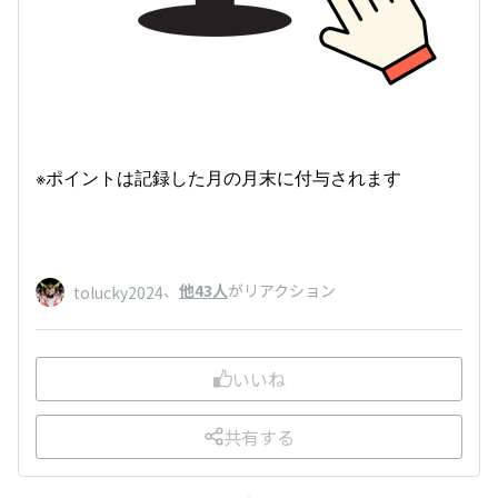
※ポイントは記録した月の月末に付与されます
、
他43人
がリアクション
tolucky2024
いいね
共有する