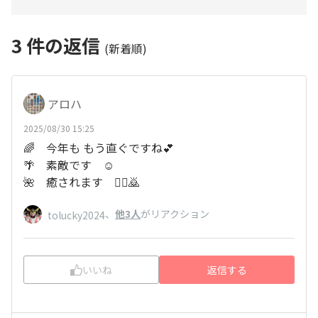
3
件の返信
(新着順)
アロハ
2025/08/30 15:25
🌈 今年も もう直ぐですね💕
🌴 素敵です ☺️
🌺 癒されます 🙇‍♀️🙇
、
他3人
がリアクション
tolucky2024
いいね
返信する