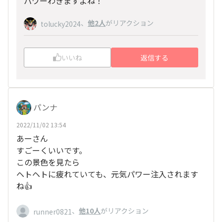
パワーわきますよね！
、
他2人
がリアクション
tolucky2024
いいね
返信する
パンナ
2022/11/02 13:54
あーさん
すごーくいいです。
この景色を見たら
ヘトヘトに疲れていても、元気パワー注入されます
ね👍
、
他10人
がリアクション
runner0821