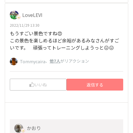
LoveLEVI
2022/11/29 13:30
もうすごい景色ですね😍
この景色を楽しめるほど余裕があるみなさんがすご
いです。 頑張ってトレーニングしようっと😖😖
、
他7人
がリアクション
Tommycaira
いいね
返信する
かおり