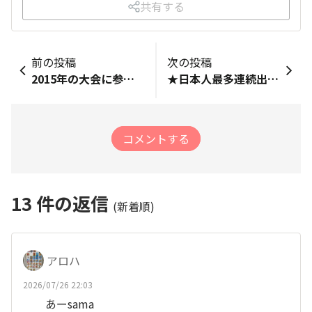
共有する
前の投稿
次の投稿
2015年の大会に参加者全員の名前が書かれたタオルが販売されました。私の後方はそのタオルの拡大版です。
★日本人最多連続出場を誇る”高石ともや”氏と共に楽しむホノルルマラソン★
コメントする
13
件の返信
(新着順)
アロハ
2026/07/26 22:03
あーsama