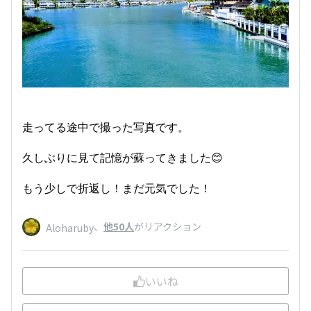
走ってる途中で撮った写真です。
久しぶりに見て記憶が蘇ってきました😊
もう少しで折返し！まだ元気でした！
、
他50人
がリアクション
Aloharuby
いいね