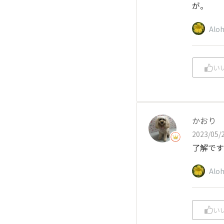
が。
Alo
い
かおり
2023/05/2
了解です
Alo
い