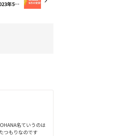
『月間OHANA アワード』2023年5月の受賞者の発表！
HANA名ていうのは
れたつもりなのです