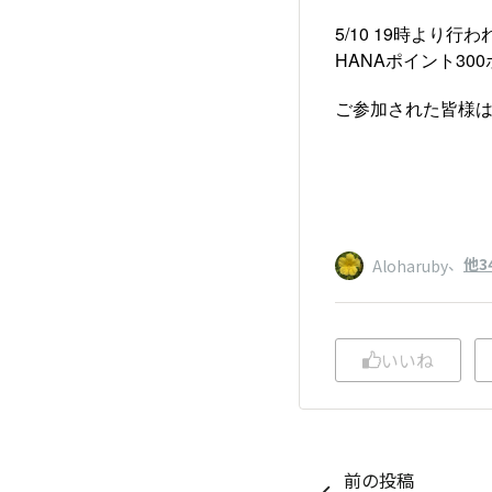
5/10 19時よ
HANAポイント3
ご参加された皆様
、
他3
Aloharuby
いいね
前の投稿