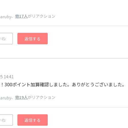
、
他17人
がリアクション
haruby
いね
返信する
5 14:41
！300ポイント加算確認しました。ありがとうございました。
、
他19人
がリアクション
haruby
いね
返信する