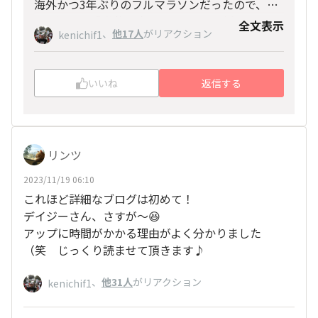
海外かつ3年ぶりのフルマラソンだったので、全
体を通して感覚的に忘れていることが多いため計
全文表示
、
他17人
がリアクション
kenichif1
画的に準備していかねば♪と段階を追って準備し
ていきました。
そんな準備段階のことをブログに残しておけば、
いいね
返信する
私のように久しぶりに海外旅行をする方がご覧に
なって何かのお役に立つかも！と、少し細かすぎ
るかもしれませんが作成してみました。
海外旅行97回目だった昨年ホノルルですが、現
リンツ
地でahamoを初めて使ったり、ウーバーに初め
て乗ったり、ホットサンドメーカー持参でラナイ
2023/11/19 06:10
でステーキを焼いたり･･･かなり珍道中でした
これほど詳細なブログは初めて！
（笑）
デイジーさん、さすが〜😆
何か１つでも参考にしていただける内容があった
アップに時間がかかる理由がよく分かりました
ら嬉しいです！
（笑 じっくり読ませて頂きます♪
そしてよろしければ続きもぜひご覧になってくだ
さいませ(^^)
、
他31人
がリアクション
kenichif1