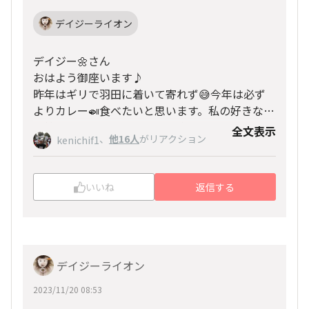
デイジーライオン
デイジー🌼さん
おはよう御座います♪
昨年はギリで羽田に着いて寄れず😅今年は必ず
よりカレー🍛食べたいと思います。私の好きなた
い焼きまであるのですね〜😋楽しみ〜❣️デイジー
全文表示
、
他16人
がリアクション
kenichif1
🌼さんのパワーの源🍽️いつもながら流石です〜
👍
いいね
返信する
デイジーライオン
2023/11/20 08:53