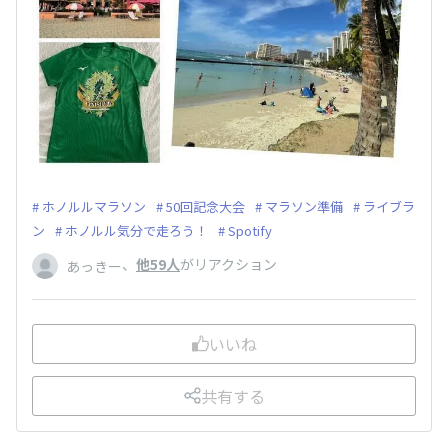
ホノルルマラソン
50回記念大会
マラソン準備
ライブラ
ン
ホノルル気分で走ろう！
Spotify
、
他59人
がリアクション
あっきー
いいね
共有する