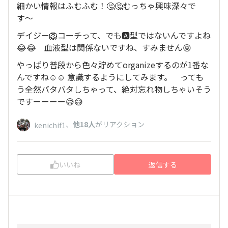
細かい情報はふむふむ！🤔🤔むっちゃ興味深々で
す〜
デイジー🦁コーチって、でも🅰️型ではないんですよね
😂😂 血液型は関係ないですね、すみません😝
やっぱり普段から色々貯めてorganizeするのが1番な
んですね☺️☺️ 意識するようにしてみます。 っても
う全然バタバタしちゃって、絶対忘れ物しちゃいそう
ですーーーー😅😅
、
他18人
がリアクション
kenichif1
いいね
返信する