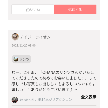
いいね
返信する
デイジーライオン
2023/11/20 09:00
リンツ
わー、じゃあ、「OHANAのリンツさんがいらし
てくださったので初めてお会いしました！」って
感じでお写真もお出ししてもよろしいんですか。
嬉しい！！ありがとうございます♪
※写真では私だけモザイクかかりますがご了承く
全文表示
、
他14人
がリアクション
kenichif1
ださいませ(^^;)