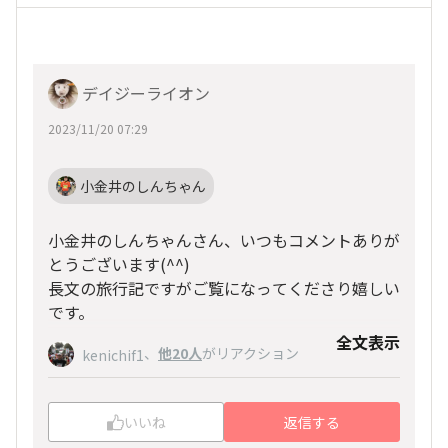
デイジーライオン
2023/11/20 07:29
小金井のしんちゃん
小金井のしんちゃんさん、いつもコメントありが
とうございます(^^)
長文の旅行記ですがご覧になってくださり嬉しい
です。
全文表示
今回は3年ぶりのホノルルマラソンだったので準
、
他20人
がリアクション
kenichif1
備段階から旅行記にしていました。
改めて見返してみるといろいろ準備していたの
で、OHANAの皆さまにお役に立てることがかっ
いいね
返信する
たらいいな！と思い、投稿することにしました。