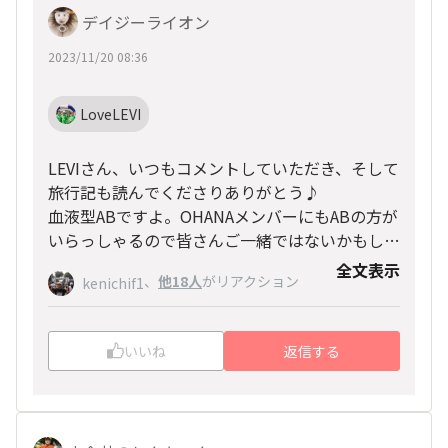
デイジーライオン
2023/11/20 08:36
LoveLEVI
LEVIさん、いつもコメントしていただき、そして
旅行記も読んでくださりありがとう♪
血液型ABですよ。OHANAメンバーにもABの方が
いらっしゃるので皆さんご一緒ではないかもしれ
ませんが、私は数的な考え方が好きで（大学は理
全文表示
普段何か準備する際はいつもリストを作っていま
、
他18人
がリアクション
kenichif1
系卒）つい数や表が細かくなってしまいます。
す。
だから旅行記でも、いつから準備を開始したと
一度作ると今後も役立てられるので便利です！
か、JAL特典航空券に何マイル使用したとか、ホ
ホノルルがどんどん近づいてきてそろそろ荷造り
いいね
返信する
テル代が何ドルだったとか。普段でもマラソン完
時期ですね！
ホノルルでまたお会いできるのを楽しみにしてい
走回数は一覧表を作って日時やタイムなどを記録
リストに書き忘れてしまっても現地で買えばいい
ます☆彡
しているのです（笑）
ものもあるので、現地では買えないと思われるも
夫はA型ですがそんなことには無頓着、父はB型
のや、絶対に忘れてはいけないものだけは既にス