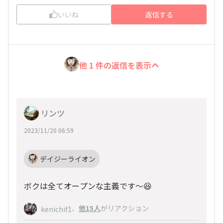
いいね
返信する
他 1 件の返信を表示
リンツ
2023/11/20 06:59
デイジーライオン
ボクは全てオープンな主義です〜😆
、
他15人
がリアクション
kenichif1