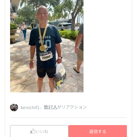
、
他37人
がリアクション
kenichif1
いいね
返信する