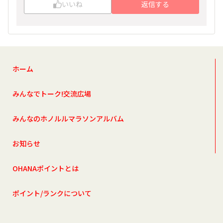
いいね
返信する
ぜひ何時もと違うホノマラを満喫なさってくださ
ーい☆彡
現地でまたお会いできるのを楽しみにしています
(^^)
ホーム
みんなでトーク!交流広場
みんなのホノルルマラソンアルバム
お知らせ
OHANAポイントとは
ポイント/ランクについて