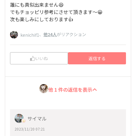
誰にも真似出来ません😆
でもチョッピリ参考にさせて頂きます〜😀
次も楽しみにしております👍
、
他24人
がリアクション
kenichif1
いいね
返信する
他 1 件の返信を表示
サイマル
2023/11/20 07:21