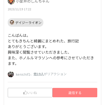
小金井のしんちゃん
ですが表管理されたファイルが多数あったので血
ーツケースに入れておくと安心ですよね♪
液型よりも父似？かもしれませんね♪
2023/11/19 17:22
私はリスト化して既に９割近く荷造りを終えてい
ますが、今回はホノルル後フロリダディズニー＆
真冬のNYに行くので服のチョイスが大変でし
デイジーライオン
た。ただでさえマラソングッズで場所も取るし重
たいのに真夏から真冬の服まで持参したらとんで
こんばんは。
もない量だし長期旅行で移動も広範囲･･･
とてもきちんと綺麗にまとめれた、旅行記
それで軽量化のため重ね着作戦にしました！もち
ありがとうございます。
ろん完走Tシャツも重ね着アイテムの１つ♪
興味深く閲覧させていただきました、
だから絶対完走しないと！あ～、足が痛くなりま
また、ホノルルマラソンへの参考にさせていただき
せんように(^^)
ます。
、
他19人
がリアクション
kenichif1
いいね
返信する