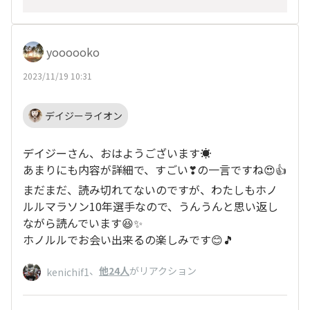
以下は準備した内容をリスト化した部分を旅行記
から抜粋しましたが、しんちゃんさんの旅のヒン
トになるものが何かあれば幸いです♪
yoooooko
１：飛行機の手配
２：ホノルルマラソンエントリー
2023/11/19 10:31
３：ホノルルマラソンOHANAメンバー登録
４：ロイヤルハワイアン予約
デイジーライオン
５：コートヤード予約
次は翌日エキスポでの内容を投稿させていただき
６：マラソン完走に向けてのトレーニング
たいと思います。
デイジーさん、おはようございます☀️
７：Spotify
続きもご覧になっていただけたら嬉しいです☆彡
あまりにも内容が詳細で、すごい❣の一言ですね😍👍
８：ホノルルで行きたい場所リストアップ
まだまだ、読み切れてないのですが、わたしもホノ
９：ホテルで自炊
ルルマラソン10年選手なので、うんうんと思い返し
１０：マラソングッズ
ながら読んでいます😆✨
１１：日本出国準備（※2023年12月現在不要）
ホノルルでお会い出来るの楽しみです😊🎵
１２：日本入国準備（※2023年12月現在やって
も構いませんが従来の紙対応も可能）
、
他24人
がリアクション
kenichif1
１３：Uber
１４：現地での通信ahamo
１５：ESTA