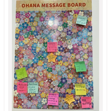
ました。今後の旅行記では皆さんのメッセージが
最初は隅に貼った「デイジーライオン」ですが友
行くたびに増えていきます♪
人に「せっかくだからド真ん中にしたら！」と言
そのうち森川優トレーナーのテーピング講座も登
われて本当にド真ん中に貼りました（笑）
場します♪
内容量が多くて恐縮ですが続きも読んでいただけ
たら幸いです。
たくさんご経験のあるyoooookoさんのホノルル
話も現地でいっぱいお伺いしたいです☆彡