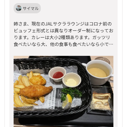
サイマル
姉さま、現在のJALサクララウンジはコロナ前の
ビュッフェ形式とは異なりオーダー制になってお
ります。カレーは大小2種類あります。ガッツリ
食べたいなら大、他の食事も食べたいなら小で
す。
旅行記の通り、私は他も含めて全種類オーダーす
るつもり（欲張りすぎ、笑）だったのでカレーは
小、他にもパスタ、牛丼、サラダなども食べまし
たが、今年9月ベルリン旅行では少しメニューに
変化がありフィッシュアンドチップス、ティラミ
スが増えていました。
カレー大を食べつつ、それらも食べたので満腹＆
大満足。たい焼きも食べましたよ♪
ぜひたっぷり時間を取ってゆっくりしっかり召し
上がってくださいませ(^^)