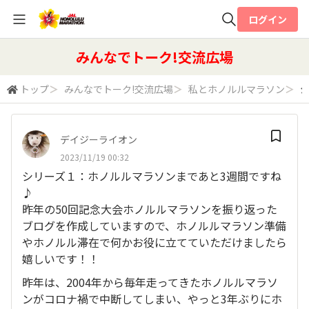
ログイン
全体検索
みんなでトーク!交流広場
トップ
＞
みんなでトーク!交流広場
＞
私とホノルルマラソン
＞
シ
検索
デイジーライオン
2023/11/19 00:32
シリーズ１：ホノルルマラソンまであと3週間ですね
♪
昨年の50回記念大会ホノルルマラソンを振り返った
ブログを作成していますので、ホノルルマラソン準備
やホノルル滞在で何かお役に立てていただけましたら
嬉しいです！！
昨年は、2004年から毎年走ってきたホノルルマラソ
ンがコロナ禍で中断してしまい、やっと3年ぶりにホ