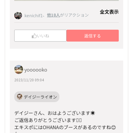
全文表示
、
他18人
がリアクション
kenichif1
いいね
返信する
yoooooko
2023/11/20 09:04
デイジーライオン
デイジーさん、おはようございます☀️
ご返信ありがとうございます🙇‍♀️
エキスポにはOHANAのブースがあるのですね😊