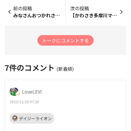
前の投稿
次の投稿
みなさんおつかれさまです！ お久しぶりです。Kiriです。 いよいよホノルルマラソンまで3週間となりましたね。 僕のまわりでは体調を崩す方が増えていますが、いかがお過ごしでしょうか? 僕は先月、東京レガシーハーフに参加してきました! 雨がすごくて、極寒のスタートでしたが、、、 なんとか楽しみながら走れました。 次こそ目標の100分切りを達成したいです。 (お粗末な添付写真ですが、ぼくです。 ハワイ現地で見かけたら声かけてください。。 実は、今回一人でホノマラ参加なので心細いんです。笑) 来週は地元で開催される、富士山マラソンに参加します。 今年からマラソンをはじめて、 初ウルトラ、初ハーフときて、 初フルマラソンになります。 晴れることを願って、楽しんできます！
【かわさき多摩川マラソン】 ハーフで道具や段取りの確認をしてきます♪ レース用シューズ選びの様子をYouTubeに https://youtu.be/jHSEAl9Jwag
トークにコメントする
7
件のコメント
(新着順)
LoveLEVI
2023/11/20 07:20
デイジーライオン