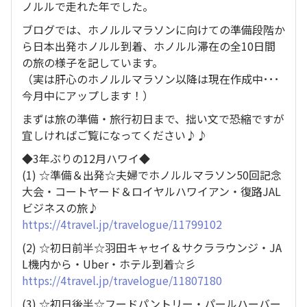
ノルルで走れた年でした。
ブログでは、ホノルルマラソンに向けての準備段階か
ら日本出発ホノルル到着、ホノルル滞在の全10日間
の旅の様子を記しています。
（実は肝心のホノルルマラソン以降は現在作成中･･･
今月中にアップします！）
まずは旅の準備・旅行初日まで、拙い文で恐縮ですが
宜しければご覧になってください♪♪
◆3年ぶりの12月ハワイ◆
(1) ☆準備＆出発☆夫婦でホノルルマラソン50回記念
大会・コートヤード＆ロイヤルハワイアン・復路JAL
ビジネスの旅♪
https://4travel.jp/travelogue/11799102
(2) ☆初日前半☆羽田キャセイ＆サクララウンジ・JA
L機内から・Uber・ホテル到着☆彡
https://4travel.jp/travelogue/11807180
(3) ☆初日後半☆フードパントリー・パールハーバー