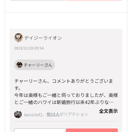
デイジーライオン
2023/11/20 05:54
チャーリーさん
チャーリーさん、コメントありがとうございま
す。
今年は奥様もご一緒と伺っておりましたが、奥様
とご一緒のハワイは新婚旅行以来42年ぶりなの
ですね！新婚旅行のルートはロス、シスコ、そし
全文表示
、
他15人
がリアクション
kenichif1
てホノルル。ステキなルートですね☆彡
今年はそんな新婚の思い出と共に奥様と過ごされ
るハワイ滞在！！