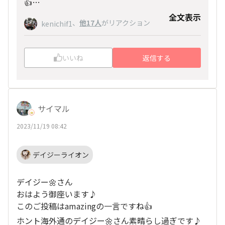
👍
はじめて知りました❣
全文表示
、
他17人
がリアクション
kenichif1
わたしが行く12月9日は、もうメッセージいっぱ
いになってそうですね😅💦
いいね
返信する
サイマル
2023/11/19 08:42
デイジーライオン
デイジー🌼さん
おはよう御座います♪
このご投稿はamazingの一言ですね👍
ホント海外通のデイジー🌼さん素晴らし過ぎです♪