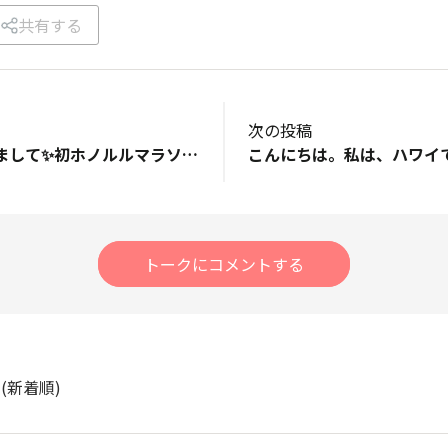
共有する
次の投稿
みなさん、はじめまして✨初ホノルルマラソン参加のTHREEと申します‼︎しかも初フルマラソン😆いつかはフルマラソンに挑戦してみたいと思いつつ、、、記念大会という事で、今回勢いでホノルルに挑戦してみる事にしました😃42.195km未知の世界⁉︎ワクワクしつつも、一人参加で不安だらけですが、完走目指してみなさんと一緒に頑張りたいです。色んな情報教えて下さい‼︎ よろしくお願い致します。
トークにコメントする
ト
(新着順)