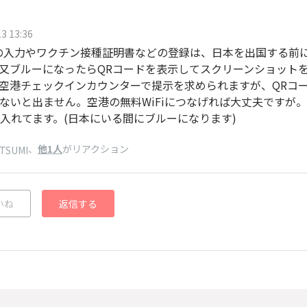
3 13:36
Sの入力やワクチン接種証明書などの登録は、日本を出国する前
又ブルーになったらQRコードを表示してスクリーンショット
空港チェックインカウンターで提示を求められますが、QRコ
ないと出ません。空港の無料WiFiにつなげれば大丈夫ですが
入れてます。(日本にいる間にブルーになります)
、
他1人
がリアクション
ATSUMI
いね
返信する