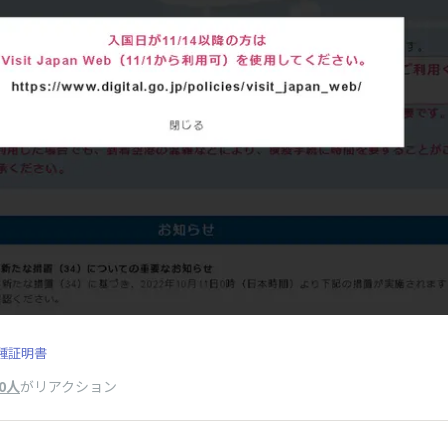
種証明書
0人
がリアクション