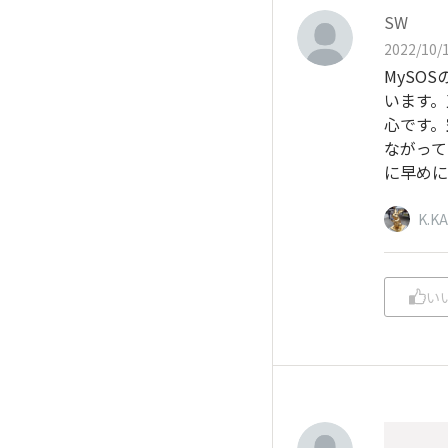
SW
2022/10/1
MySO
います。
心です。
ながって
に早めに
K.K
い