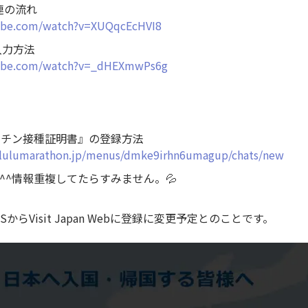
連の流れ
ube.com/watch?v=XUQqcEcHVI8
入力方法
tube.com/watch?v=_dHEXmwPs6g
クチン接種証明書』の登録方法
nolulumarathon.jp/menus/dmke9irhn6umagup/chats/new
^^情報重複してたらすみません。💦
OSからVisit Japan Webに登録に変更予定とのことです。