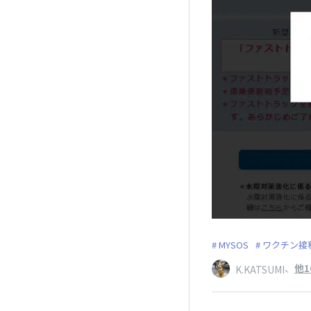
MYSOS
ワクチン接
、
他1
K.KATSUMI