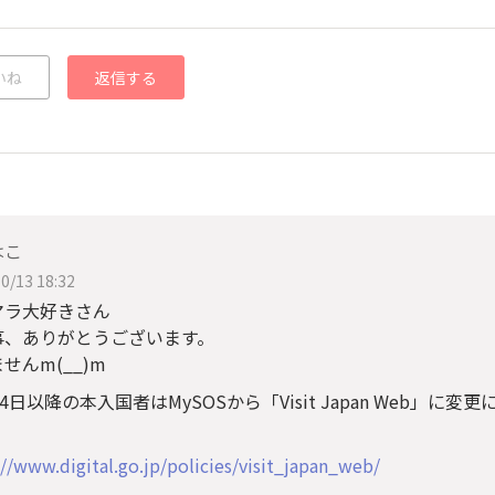
いね
返信する
はこ
0/13 18:32
マラ大好きさん
事、ありがとうございます。
せんm(__)m
14日以降の本入国者はMySOSから「Visit Japan Web」に
。
://www.digital.go.jp/policies/visit_japan_web/