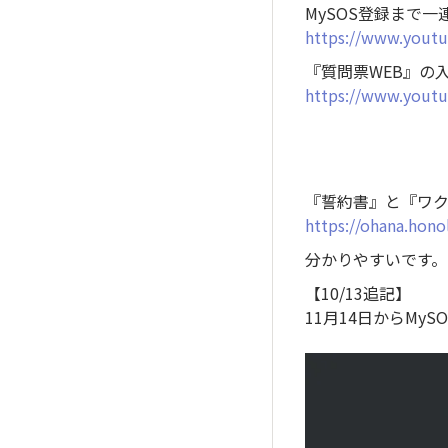
MySOS登録まで一
https://www.yout
『質問票WEB』の
https://www.you
『誓約書』と『ワ
https://ohana.ho
分かりやすいです。
【10/13追記】
11月14日からMyS