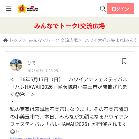
ログイン
全体検索
みんなでトーク!交流広場
トップ
＞
みんなでトーク!交流広場
＞
ハワイ大好き集まれ!みん
検索
ひで
2026/05/17 08:25
＜ 26年5月17日（日） ハワイアンフェスティバル
「ハレHAWAII2026」＠茨城県小美玉市が開催されま
す😊🌺 ＞
・
私の実家は茨城園石岡市になります。その石岡市隣町
の小美玉市で、本日、みんなが笑顔になるハワイアン
フェスティバル「ハレHAWAII2026」が開催されます
😊✨
https://halehawaii.info