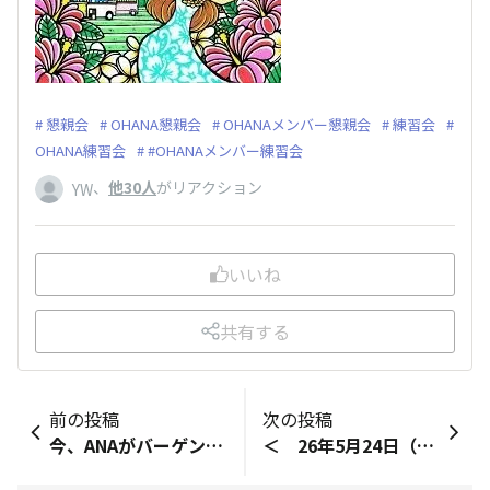
懇親会
OHANA懇親会
OHANAメンバー懇親会
練習会
OHANA練習会
#OHANAメンバー練習会
、
他30人
がリアクション
YW
いいね
共有する
前の投稿
次の投稿
今、ANAがバーゲンセールをやってるので調べてみたら、約20万円でした。私が3月に予約したときは約14万円、サーチャージの値上げは大きいですね。
＜ 26年5月24日（日）15:00~ ホノルルマラソンOHANA練習会＆懇親会＠代々木公園周辺 ＞ ・ おはようございます。。ホノルルマラソンOHANAの「ひで」です。 ・ 毎月第4日曜日に開催しています練習会＆懇親会。5月は来週の日曜日、代々木公園周辺で開催します😊✨ ーーーーー ーーーーー ▼【東京】5月24日（日） 15:00~：練習会＠代々木公園 ※「Runtrip BASE YOYOGI PARK」に15:00集合 https://base.runtrip.jp/#access](https://base.runtrip.jp/#access 18:00~：懇親会＠Tiki's Tokyo https://www.tikis.jp/access](https://www.tikis.jp/access ーーーーー ーーーーー ※その他の練習会＆懇親会の詳細は、下記URLを参照 https://ohana.honolulumarathon.jp/chats/pwytisgpryzbcdrp ・ 参加希望の方は、コメントを頂けますと助かります！ ・ また、初参加の方も、出来る限り私がフォローさせていただきますので、気兼ねなく参加してください。ちなみに、ランが難しい方は、ウォーキングも用意していますのでご安心をー🙆‍♂️🆗 ・ ホノルルマラソン2026まで、残り7か月。本番までの期間を、月イチの練習会＆懇親会で楽しく過ごせればと思います😊🌺 ※写真は、昨年25年5月に開催されました練習会＆懇親会の模様です。