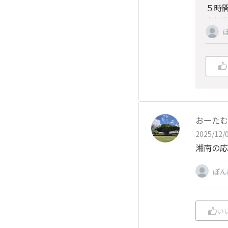
５時
方に
おーたむ
2025/12/0
湘南の応
ぽん
い