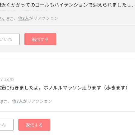
間近くかかってのゴールもハイテンションで迎えられましたし
写真も撮って頂けました。
、
他3人
がリアクション
ぽんぽこ
いいね
返信する
7 18:42
援に行きましたよ。ホノルルマラソン走ります（歩きます）
、
他7人
がリアクション
ぽこ
いね
返信する