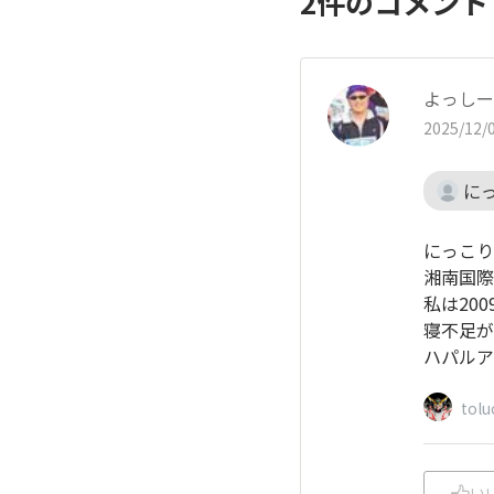
2
件のコメン
よっしー
2025/12/0
に
にっこり
湘南国際
私は20
寝不足が
ハパルア
tolu
い