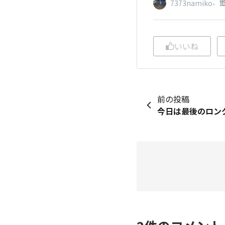
、
他
7373namiko
いいね
前の投稿