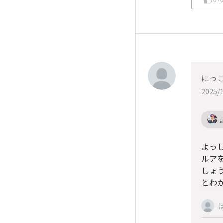
にっ
2025/1
よっ
ルア
しょ
とわ