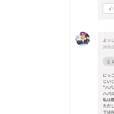
よっ
2025/1
にっ
じい
”ハ
ハパ
私は
ただ
では