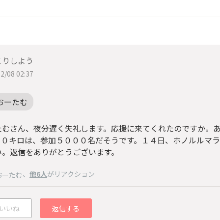
こりしよう
2/08 02:37
おーたむ
たむさん、夜分遅く失礼します。応援に来てくれたのですか。
１０キロは、参加５０００名だそうです。１４日、ホノルルマ
い。返信をありがとうございます。
、
他6人
がリアクション
おーたむ
いいね
返信する