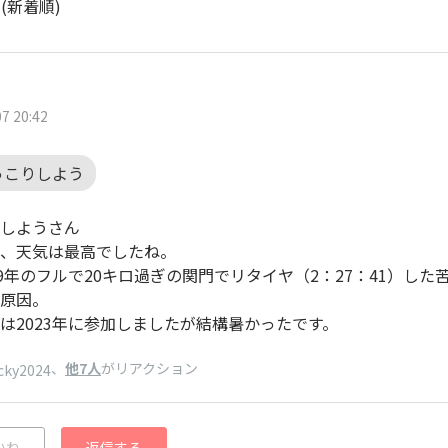
ト
(新着順)
7 20:42
っこりしよう
しようさん
、天気は最高でしたね。
09年のフルで20キロ過ぎの関門でリタイヤ（2：27：41）し
原因。
は2023年に参加しましたが結構暑かったです。
、
他7人
がリアクション
cky2024
いね
返信する