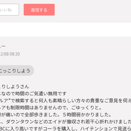
いいね
返信する
しー
2/08 08:20
にっこりしよう
こりしようさん
じなので時間のご気遣い無用です
パルア”で検索すると何人も素晴らしい方々の貴重なご意見を伺
ルアも制限時間はありませんので、ごゆっくりと。
膝が痛いので全部歩きました。５時間弱かかりました。
し、ダウンタウンなどのエイドが撤収され若干心折れかけまし
ABCに入り高いですがコーラを購入し、ハイテンションで見送