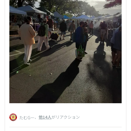
、
他14人
がリアクション
たむGー