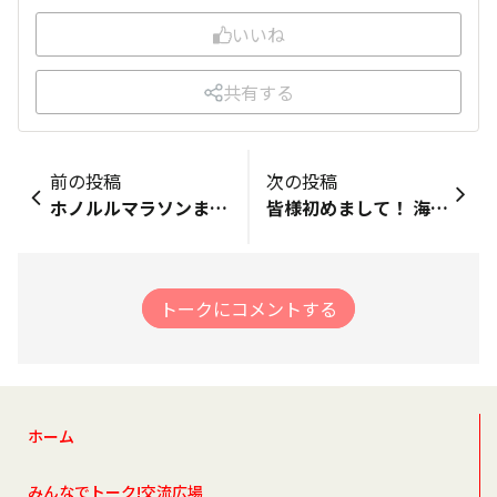
いいね
共有する
前の投稿
次の投稿
ホノルルマラソンまで【あと260日】 アロハ～🌈 今日3/26(土)、日本は今年の最強運の日。 天赦日・一粒万倍・虎の日 が揃うという日だからです。 この日に物事をスタートさせると 良い方向に向かうとも言われてます。 ハワイも3月26日を迎えてますので あちらでも、この運気を知っている方は 何かしらの物事をスタートをさせているかも しれませんね。 今なら現地時間5:00a.m. 朝市KCCの準備が始まっている頃です。 素敵な朝陽が見られるといいですね👍️ 今日もありがとうございました🎵
皆様初めまして！ 海のない岐阜県に住んでおります。 会社や学校関係でハワイには7回ほど行っておりまして 気候の素晴らしさ住民の明るさゴルフ場の見晴らしの良さなど身をもって体験してますますハワイの魅力にハマっています。 ここ数年ランニングにハマっておりましてホノルルマラソンは私の夢リストの一つです。 こちらで皆様とお世話になって夢実現したいと思いますので楽しく交流できたらと思います。 よろしくお願いいたします。
トークにコメントする
ホーム
みんなでトーク!交流広場