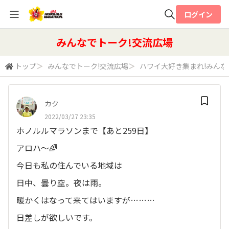
ログイン
全体検索
みんなでトーク!交流広場
トップ
＞
みんなでトーク!交流広場
＞
ハワイ大好き集まれ!みん
検索
カク
2022/03/27 23:35
ホノルルマラソンまで【あと259日】
アロハ～🌈
今日も私の住んでいる地域は
日中、曇り空。夜は雨。
暖かくはなって来てはいますが………
日差しが欲しいです。