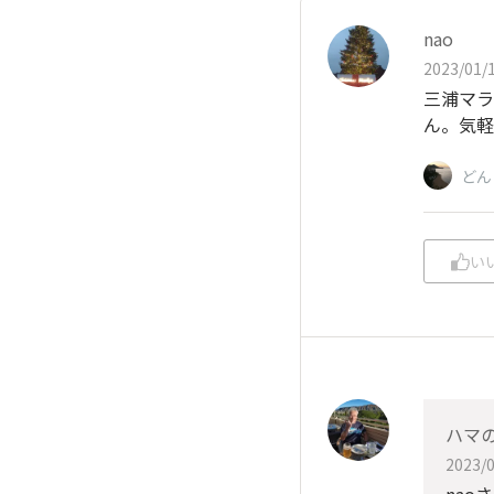
nao
2023/01/1
三浦マラ
ん。気軽
どん
い
ハマ
2023/0