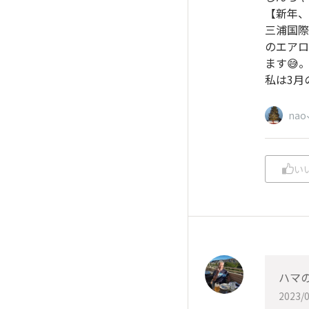
【新年、
三浦国際
のエアロ
ます😅
私は3月
nao
い
ハマ
2023/0