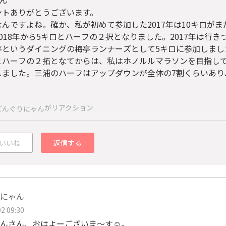
さん
ントありがとうございます。
なんですよね。確か、私が初めて参加した2017年は10キロが
018年から5キロとハーフの２択となりました。2017年は行
亭というダイニングの梅亭ランナーズとして5キロに参加しました
とハーフの２拓となてからは、私はホノルルマラソンを目指し
しました。三浦のハーフはアップダウンが全体の7割くらいあり
。
がリアクション
どんぐりにゃん
いいね
返信する
にゃん
2 09:30
んさん、おはよーございま〜す☺️。