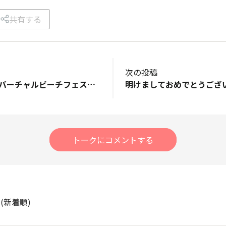
共有する
次の投稿
ホノルルマラソン バーチャルビーチフェス完走しました。 マルチ部門にエントリーしていたので 21kmを2回走り、いざ申請しようとしたら… 合計距離が42.18km😵 新年早々15m走り、申請できました。 寝正月の予定が、体を動かすことになり ある意味、よかったです😊
トークにコメントする
ト
(新着順)