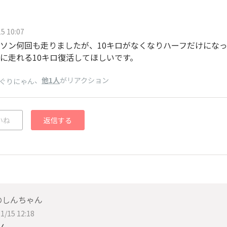
5 10:07
ソン何回も走りましたが、10キロがなくなりハーフだけにな
に走れる10キロ復活してほしいです。
、
他1人
がリアクション
ぐりにゃん
いね
返信する
のしんちゃん
1/15 12:18