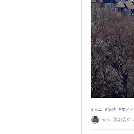
元旦
快晴
ホノマ
、
他27人
が
nao