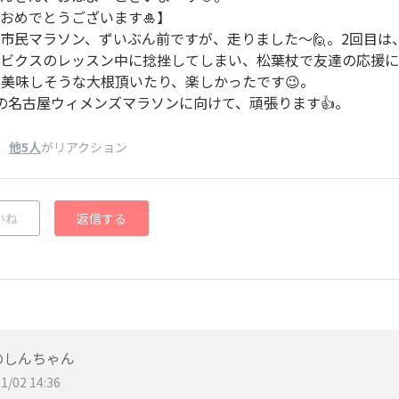
おめでとうございます🎍】
市民マラソン、ずいぶん前ですが、走りました〜🙋。2回目は
ビクスのレッスン中に捻挫してしまい、松葉杖で友達の応援に
。美味しそうな大根頂いたり、楽しかったです😉。
の名古屋ウィメンズマラソンに向けて、頑張ります👍。
、
他5人
がリアクション
いね
返信する
のしんちゃん
1/02 14:36