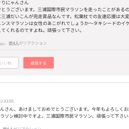
ぐりにゃんさん
でとうございます。三浦国際市民マラソンを走ったことがある
に三浦だいこんが完走賞品なんです。松葉杖での友達応援は大
メンスマラソンは女性のあこがれでしょうか～タキシードのイ
えてくれるのですよね。頑張って下さい。
、
他4人
がリアクション
ao
いいね
返信する
2 03:05
んさん、あけましておめでとうございます。今年もよろしくお
ラソン検討中ですよ。三浦国際市民マラソン、頑張って下さい
、
他6人
がリアクション