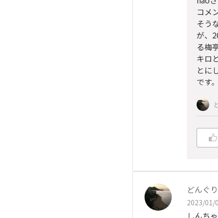
nao
コメ
そう
が、2
る梅
キロ
とに
です
どんぐり
2023/01/0
しんちゃ