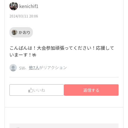
kenichif1
2024/03/11 20:06
かおり
こんばんは！大会参加頑張ってください！応援して
いまーす！🤟
、
他7人
がリアクション
SW
いいね
返信する