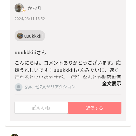
かおり
2024/03/11 18:52
uuukkkiii
uuukkkiiiさん
こんにちは。コメントありがとうございます。応
援うれしいです！uuukkkiiiさんみたいに、速く
走れるといいのですが。（笑）なんとか制限時間
全文表示
内にゴールできるようにします。
、
他7人
がリアクション
SW
いいね
返信する