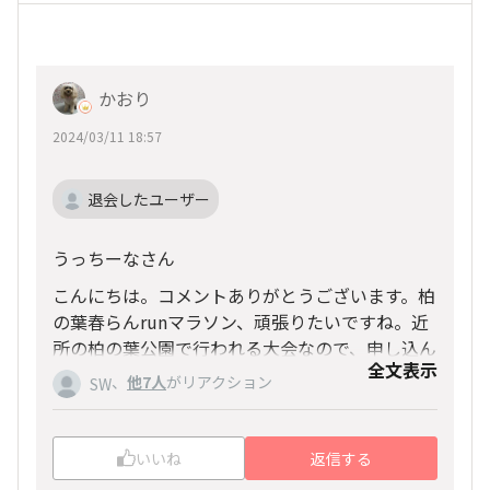
かおり
2024/03/11 18:57
退会したユーザー
うっちーなさん
こんにちは。コメントありがとうございます。柏
の葉春らんrunマラソン、頑張りたいですね。近
所の柏の葉公園で行われる大会なので、申し込ん
全文表示
でみました。（笑）
、
他7人
がリアクション
SW
いいね
返信する