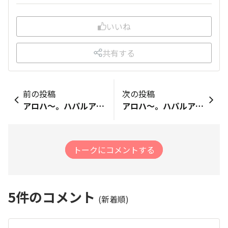
いいね
共有する
前の投稿
次の投稿
アロハ〜。ハパルア行ったら、ストリップステーキ行ってみたいです。ウルフギャングやルースズクリスはちょっとお高いという方は、ストリップステーキいかがですか？みなさんの中で、ストリップステーキ行かれたことのある方はいらっしゃいますでしょうか？
アロハ〜。ハパルア行く時、飛行機で座席はこだわりある方ですか？私は、通路側に座るようにしています。お手洗いに行くのに、気兼ねなく行けるからです。また、飛行機のどのあたりにお乗りになられますか？テントもあるので、私はJALで行きたいですね。
トークにコメントする
5
件のコメント
(新着順)