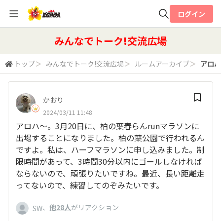
ログイン
全体検索
みんなでトーク!交流広場
トップ
＞
みんなでトーク!交流広場
＞
ルームアーカイブ
＞
アロハ
検索
かおり
2024/03/11 11:48
アロハ〜。3月20日に、柏の葉春らんrunマラソンに
出場することになりました。柏の葉公園で行われるん
ですよ。私は、ハーフマラソンに申し込みました。制
限時間があって、3時間30分以内にゴールしなければ
ならないので、頑張りたいですね。最近、長い距離走
ってないので、練習してのぞみたいです。
、
他28人
がリアクション
SW