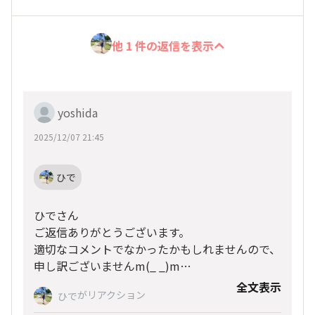
他 1 件の返信を表示
yoshida
2025/12/07 21:45
ひで
ひでさん
ご返信ありがとうございます。
適切なコメントでなかったかもしれませんので、
申し訳ございませんm(_ _)m
当日15時の便で帰国しますので、こちらのイベ
全文表示
前乗りで、構ってくれる方がいれば予定がないの
がリアクション
ひで
ントには参加できません。
でご一緒できればと思っておりました！