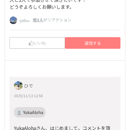
どうぞよろしくお願いします。
、
他3人
がリアクション
yabu
いいね
返信する
ひで
2025/11/13 12:50
YukaAloha
YukaAlohaさん、はじめまして。コメントを頂