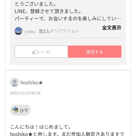
とうございました。
ハワイ関連の情報等を共有しているグループにな
LINE、登録させて頂きました。
ります。
パーティーで、お会いするのを楽しみにしていま
ご面倒をお掛けしますが、ご検討の程、よろしく
す。
全文表示
お願いいたします🙇✨
、
他2人
がリアクション
yabu
どうぞよろしくお願いします。
いいね
返信する
hoshiko★
2025/11/12 08:28
ひで
こんにちは！はじめまして。
hoshiko★と申します。まだ参加人数空きありますで