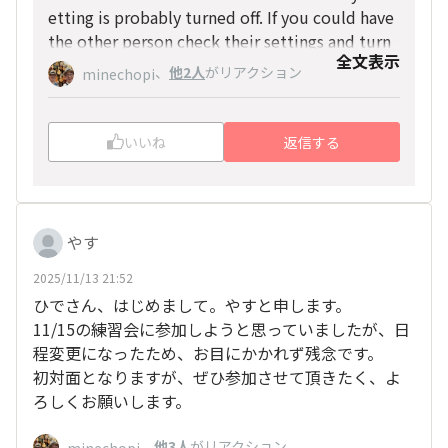
etting is probably turned off. If you could have
the other person check their settings and turn
全文表示
on "Allow friends to add by ID," I think that sh
、
他2人
がリアクション
minechopi
ould solve the issue.
Do you have a Facebook account? If you send
me a friend request, I will approve it.
いいね
返信する
Once approved, we can also communicate via
Messenger, so just in case, here’s my URL🙇✨
https://www.facebook.com/zero.uchida/
Additionally, for those who have expressed the
ir intention to participate in the Honolulu Mar
やす
athon 2025 Completion Party, if for any reason
they cancel on the day, we will need to collect
2025/11/13 21:52
the participation fee.
ひでさん、はじめまして。やすと申します。
I’m looking forward to meeting you in Honolul
11/15の練習会に参加しようと思っていましたが、日
u, Miwako-san😍✨
程変更になったため、お目にかかれず残念です。
初対面となりますが、ぜひ参加させて頂きたく、よ
ろしくお願いします。
、
他3人
がリアクション
minechopi