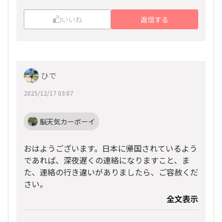
で、了解しましたー！
いいね
返信する
よろしければ、下記「ひで」のLINE・IDを登録
していただき、スタンプやメッセージでも送って
いただけると助かります🙇✨
▪LINE・ID：1864zero
ひで
ホノルルマラソンOHANAが100名以上（ご夫婦
でカウントすれば110名以上！）のグループLINE
2025/12/17 03:07
がありますので、ご招待いたしますね。
完走パーティーだけでなく、ホノルルマラソン＆
脳天気カーボーイ
ハワイ関連の情報等を共有しているグループにな
ります。
おはようございます。日本に帰国されているよう
であれば、深夜遅くの連絡になりますこと、ま
ご面倒をお掛けしますが、ご検討の程、よろしく
た、連絡の行き違いがありましたら、ご容赦くだ
お願いいたします🙇✨
さい。
全文表示
ホノルルマラソン2025の完走パーティー終了後
で恐縮ですが、参加表明後にメッセージの返信が