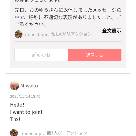
先日、おのゆうさんに返信しましたメッセージの
中で、呼称に不適切な表現がありましたこと、ご
了承ください。
全文表示
、
他1人
がリアクション
先程、修正させていただきましたー🙇💦
minechopi
いいね
返信する
Miwako
2025/11/14 18:40
Hello!
I want to join!
Thx!
、
他3人
がリアクション
minechopi