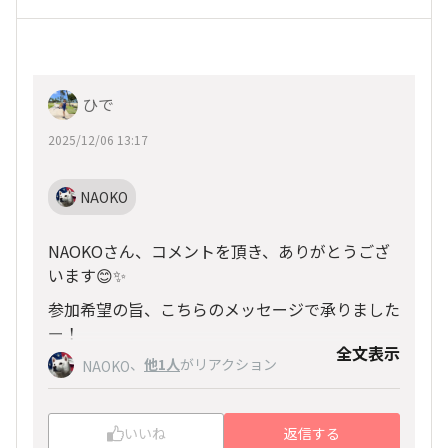
ひで
2025/12/06 13:17
NAOKO
NAOKOさん、コメントを頂き、ありがとうござ
います😊✨
参加希望の旨、こちらのメッセージで承りました
ー！
全文表示
、
他1人
がリアクション
既に、グループLINEにもジョインしていただ
NAOKO
き、とても嬉しいです♪
現地完走パーティーでお会い出来ますこと、楽し
いいね
返信する