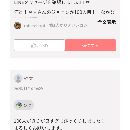
LINEメッセージを確認しました🙆‍♂️🆗
何と！やすさんのジョインが100人目！…なかな
かの大所帯になっています😊✨
全文表示
、
他1人
がリアクション
minechopi
引き続き、LINEでも、よろしくお願いいたしま
す！
いいね
返信する
やす
2025/11/16 10:29
ひで
100人がきりが良すぎてびっくりしました！
よろしくお願いします。