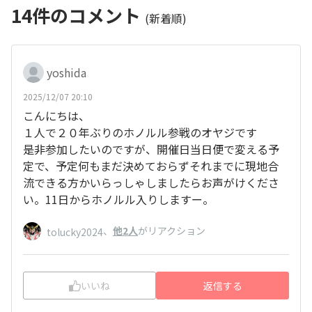
14
件のコメント
(新着順)
yoshida
2025/12/07 20:10
こんにちは、
１人で２０年ぶりのホノルル参戦のオヤジです
是非参加したいのですが、開催日当日便で変える予
定で、予定何もまだ決めておらずそれまでに現地合
流できる方かいらっしゃしましたらお声がけくださ
い。11日からホノルル入りしますー。
、
他2人
がリアクション
tolucky2024
いいね
返信する