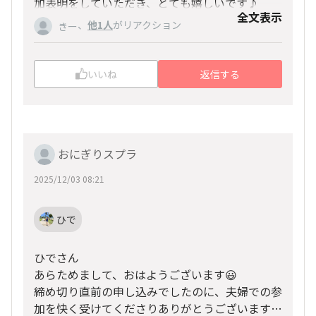
加表明をしていただき、とても嬉しいです♪
全文表示
、
他1人
がリアクション
実は旦那様もこっそり申込みされていたとのこ
きー
と、とても微笑ましいですねー！私も、今年は妻
と一緒に10Kに参加します。
いいね
返信する
旦那様とお二人で完走パーティーに参加希望との
こと、了解しましたー！
下記URLも更新させていただきました。
https://ohana.honolulumarathon.jp/chats/drom
おにぎりスプラ
rhmb7v94wvb9
2025/12/03 08:21
よろしければ、下記「ひで」のLINE・IDを登録
していただき、スタンプやメッセージでも送って
いただけると助かります🙇✨
ひで
▪LINE・ID：1864zero
ひでさん
ホノルルマラソンOHANAが100名以上（ご夫婦
あらためまして、おはようございます😃
でカウントすれば110名以上！）のグループLINE
締め切り直前の申し込みでしたのに、夫婦での参
がありますので、ご招待いたしますね。
加を快く受けてくださりありがとうございます！
完走パーティーだけでなく、ホノルルマラソン＆