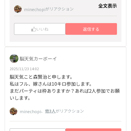
また、早朝からの問い合わせにもご丁寧に返信く
全文表示
ハワイ関連の情報等を共有しているグループにな
がリアクション
minechopi
ださり、ありがとうございます！😌
ります。
当日を楽しみにしております😊
ご面倒をお掛けしますが、ご検討の程、よろしく
ラインこれから登録します😌
いいね
返信する
お願いいたします🙇✨
脳天気カーボーイ
2025/11/23 14:02
脳天気こと森賢治と申します。
私はフル、嫁さんは10キロ参加します。
まだパーティは枠ありますか？あれば2人参加でお願
いします。
、
他3人
がリアクション
minechopi