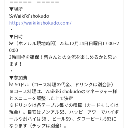
＝＝＝＝＝ ＝＝＝＝＝
▼場所
🌺Waikīkī shokudo
https://waikikishokudo.com/
・
▼日時
🌺（ホノルル現地時間）25年12月14日日曜日17:00~2
0:00
3時間枠を確保！皆さんとの交流を楽しめるかと思い
ます！
・
▼参加費
🌺 50ドル（コース料理の代金、ドリンクは別会計）
※コース料理は、Waikīkī shokudoのマネージャー様
とメニューを調整した上で決定
※ドリンクは各テーブル毎での精算（カードもしくは
現金）。目安はノンアル$5、ハッピーアワーでハイボ
ールや酎ハイは$6 、ビール$9 、タワービール$63に
なります（チップは別途）。