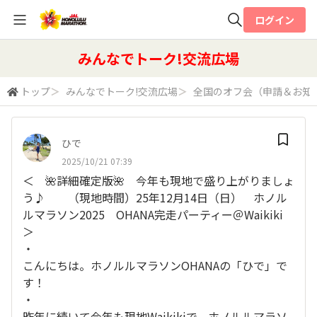
ログイン
全体検索
みんなでトーク!交流広場
トップ
＞
みんなでトーク!交流広場
＞
全国のオフ会（申請＆お知
検索
ひで
2025/10/21 07:39
＜ 🌺詳細確定版🌺 今年も現地で盛り上がりましょ
う♪ （現地時間）25年12月14日（日） ホノル
ルマラソン2025 OHANA完走パーティー＠Waikiki
＞
・
こんにちは。ホノルルマラソンOHANAの「ひで」で
す！
・
昨年に続いて今年も現地Waikikiで、ホノルルマラソ