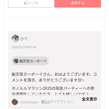
いいね
返信する
ひで
2025/11/24 07:30
脳天気カーボーイ
能天気カーボーイさん、おはようございます。コ
メントを頂き、ありがとうございます😊✨
ホノルルマラソン2025の完走パーティーへの参
加表明をしていただき、とても嬉しいです♪
全文表示
、
他1人
がリアクション
定員は残り僅かですが、奥様とお二人で完走パー
minechopi
ティーに参加希望とのこと、こちらのメッセージ