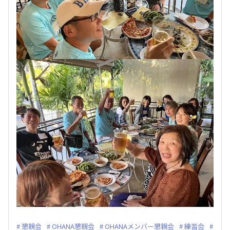
懇親会
OHANA懇親会
OHANAメンバー懇親会
練習会