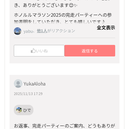
き、ありがとうございます😊✨
ホノルルマラソン2025の完走パーティーへの参
加表明をしていただき、とても嬉しいです♪
全文表示
、
他1人
がリアクション
空きはありますので、ご主人とお二人での参加希
yabu
望とのこと、こちらのメッセージで承りました！
そして、何と！今年一緒に参加する、私の妻もゆ
いいね
返信する
かと言います😍✨
何だか、とても嬉しいですねー♪
ゆかさん！よろしければ、下記「ひで」のLIN
E・IDを登録していただき、スタンプやメッセー
YukaAloha
ジでも送っていただけると助かります🙇✨
▪LINE・ID：1864zero
2025/11/13 17:29
ホノルルマラソンOHANAが90名以上（ご夫婦で
カウントすれば100名以上！）のグループLINEが
ひで
ありますので、ご招待いたしますね。
お返事、完走パーティーのご案内、どうもありが
完走パーティーだけでなく、ホノルルマラソン＆