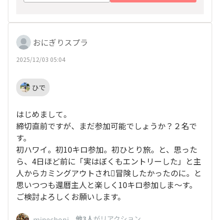
みにしています😍✨
おにぎりスプラ
2025/12/03 05:04
ひで
はじめまして。
締切直前ですが、まだ参加可能でしょうか？２名で
す。
初ハワイ。初10キロ参加。初ひとり旅。と、思った
ら、4日ほど前に「実はぼくもエントリーした」と主
人からカミングアウトされ🫩冒険したかったのに。と
思いつつも還暦主人と楽しく10キロ参加しま〜す。
ご検討よろしくお願いします。
、
他3人
がリアクション
minechopi