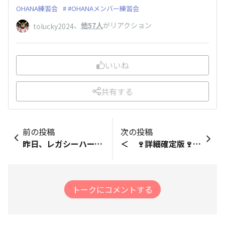
OHANA練習会
#OHANAメンバー練習会
、
他57人
がリアクション
tolucky2024
いいね
共有する
前の投稿
次の投稿
昨日、レガシーハーフマラソンを走られた皆さんお疲れさまでした僕の古くからのランともも3年連続で参加してましたよ 僕はいわて盛岡シティマラソンに参加してました今回はRCの人と一緒に走りエイドでは今までは経験する事の無かった岩手グルメを楽しませて頂きました帰りの新幹線に乗る直前に何と瀬古さん(いわて盛岡シティマラソンのゲスト)にばったり会い一緒に写真撮らせて頂きましたあまりにも夢中になりすぎて予定の新幹線乗車に間に合わずにラン友を一人先に行かせてしまいLINEで平謝りし次の新幹線にて無事帰宅することができました
＜ 🍷詳細確定版🍷 日本でも盛り上がりましょう♪ 25年12月21日（日） ホノルルマラソン2025 OHANA完走パーティー＆決起会＠品川 ＞ ・ ホノルルマラソン2025が終了して1週間、早くも来年のホノルルマラソンに向けて、国内で完走パーティー＆決起会を開催します🙋‍♂️❗️ ・ 詳細は下記の通りです。参加希望の方は、コメント欄にその旨を記入していただけると嬉しいです！ ・ ▼場所 アウトバック 品川高輪店 ※下記URLの「品川高輪店」を参照 https://www.outbacksteakhouse.co.jp/locations/ ・ ▼日時 25年12月21日（日）18:00~20:00 ・ ▼参加費 6,000円（税込） ※アルコール＆ソフトドリンク飲み放題 ビール：KIRIN一番搾り、ワイン：赤/白ワインはもちろん、キールなどのワインカクテルも♪ カクテル：定番のレモンサワーやハイボール、カシスオレンジやジントニックなどカクテルだけで計20種以上♪ ソフトドリンクも豊富にあります！ ※食事のメニューは下記の通り ・BIGサラダ、ブルームペタル、BBQミニリブ、チキンウィング、アンガスランプステーキ、ハニーブレッド（おかわり自由） ※お支払いはPayPayもしくは現金 ・ ▼定員 30名 ＝＝＝＝＝ ＝＝＝＝＝ 2026年も、ホノルルマラソンOHANAでは、毎月第4日曜日の午後を中心に練習会＆懇親会を開催します。また、日曜日＆祝日を狙って、北海道/大阪/福岡/沖縄でも練習会＆懇親会を開催予定でいます😍✨ ・ OHANAの皆さん＆ランナー繋がりで、新たな一年に向けてもyear-end partyを楽しみましょうー！ ・ ※写真は、昨年開催しました、ホノルルマラソン2024完走パーティー（国内編）の様子です♪ 尚、こちらの完走パーティー開催の情報は、ホノルルマラソン日本事務局様の許可を得て案内しています。
トークにコメントする