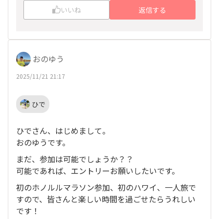
確認出来なかったようでした🙇💦
いいね
返信する
2026年1月以降も、練習会＆懇親会を定期開催し
ますので、機会がありましたら参加いただけます
と幸いです！
おのゆう
また、LINEアカウントに登録＆スタンプ等を送
っていただきましたら、私から、改めてメッセー
2025/11/21 21:17
ジさせていただきます🙋‍♂️❗️
ひで
ひでさん、はじめまして。
おのゆうです。
まだ、参加は可能でしょうか？？
可能であれば、エントリーお願いしたいです。
初のホノルルマラソン参加、初のハワイ、一人旅で
すので、皆さんと楽しい時間を過ごせたらうれしい
です！