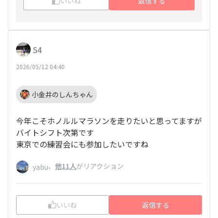
いいね
返信する
S4
2026/05/12 04:40
小金井のしんちゃん
今年こそホノルルマラソンを走りたいと思ってますが
バイトシフト次第です
東京での練習会にも参加したいですね
、
他11人
がリアクション
yabu
いいね
返信する