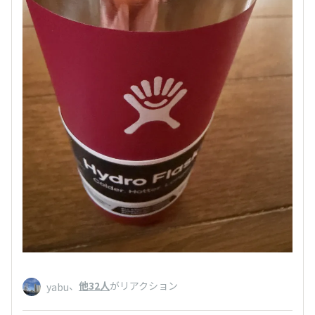
、
他32人
がリアクション
yabu