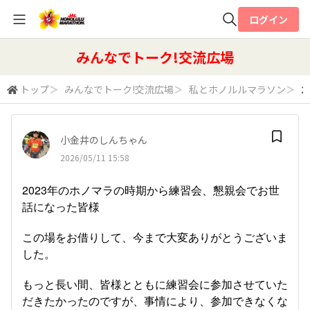
ログイン
全体検索
みんなでトーク!交流広場
トップ
＞
みんなでトーク!交流広場
＞
私とホノルルマラソン
＞
2
検索
小金井のしんちゃん
2026/05/11 15:58
2023年のホノマラの時期から練習会、懇親会でお世
話になった皆様
この場をお借りして、今まで大変ありがとうございま
した。
もっと長い間、皆様とともに練習会に参加させていた
だきたかったのですが、事情により、参加できなくな