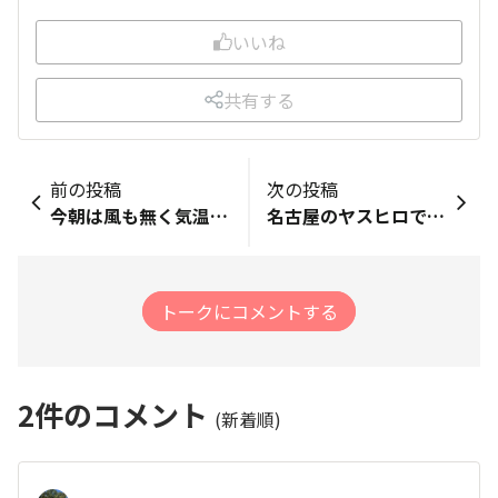
いいね
共有する
前の投稿
次の投稿
今朝は風も無く気温も比較的暖かい天候の中をランニングしながら中央埠頭に向かいクルーズ船アラバマ*パシュート(30 ,227t)を出迎えました昨日東京港を出て今夜アラスカのコディアックを目指す様です、日本からだと10日ほどの日程かな？
名古屋のヤスヒロです。こんばんは♪ &nbsp;&nbsp;本日は、リカバリーランを15分2.3km。その後ウォーキングを久々の以前はまっていた「インターバル速歩」で30分2.7km、計5km。 まずは、新川沿いにある「湯吉郎」までjog。帰りは、名古屋ケイリン横にあるマゴッチと遊んだ通称「富士山公園」で終了でした。
トークにコメントする
2
件のコメント
(新着順)