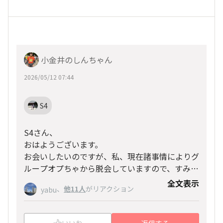
小金井のしんちゃん
2026/05/12 07:44
S4
S4さん、
おはようございます。
お会いしたいのですが、私、現在諸事情によりグ
ループオプちゃから脱会していますので、すみま
せん。
全文表示
、
他11人
がリアクション
yabu
今後も可能でしたら、このページでの交流を続け
ていきたいです。
よろしくお願いします。