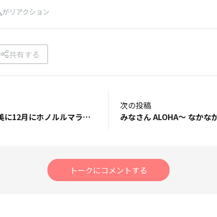
人
がリアクション
共有する
次の投稿
一年頑張ったご褒美に12月にホノルルマラソンを走るのが生きがいの私。２年連続中止はメンタルが持ちません！ ということで、帰国後14日間の自主隔離期間は有休（ただしテレワーク含む）とって是が非でも参加するつもりですが、果たして入国できるのか？ 入国できなければもちろん諦めるしかないですが…
トークにコメントする