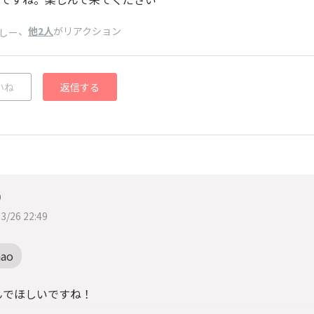
、
他2人
がリアクション
しー
いね
返信する
り
3/26 22:49
nao
んでほしいですね！