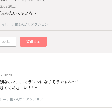
2/02 20:17
写真みたいですよね〜
、
他5人
がリアクション
よっしー
いいね
返信する
2 10:28
別なホノルルマラソンになりそうですね〜！
きてくださーい！^ ^
、
他7人
がリアクション
しー