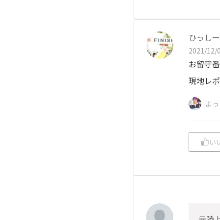
ひっしー
2021/12/0
お留守番
現地レポ
よっ
い
元陸