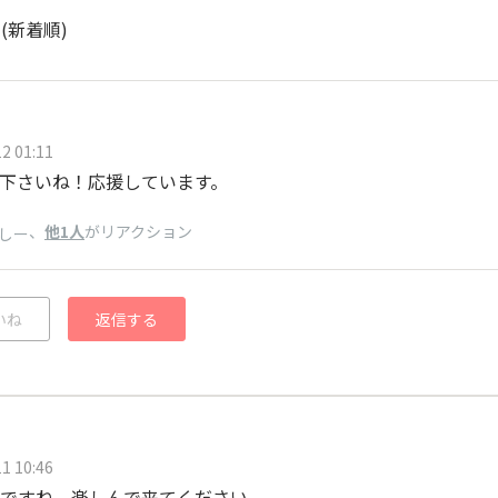
ト
(新着順)
2 01:11
下さいね！応援しています。
、
他1人
がリアクション
しー
いね
返信する
1 10:46
ですね。楽しんで来てください