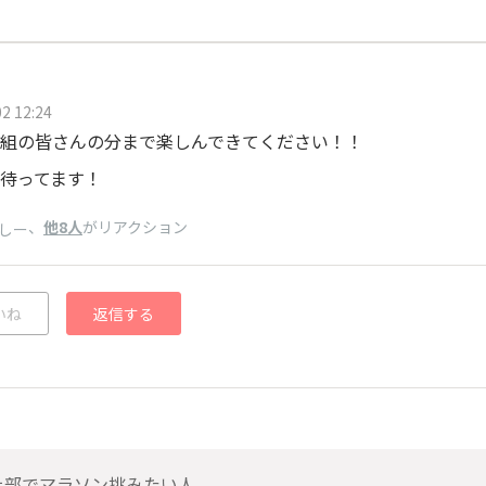
2 12:24
組の皆さんの分まで楽しんできてください！！
待ってます！
、
他8人
がリアクション
しー
いね
返信する
上部でマラソン挑みたい人