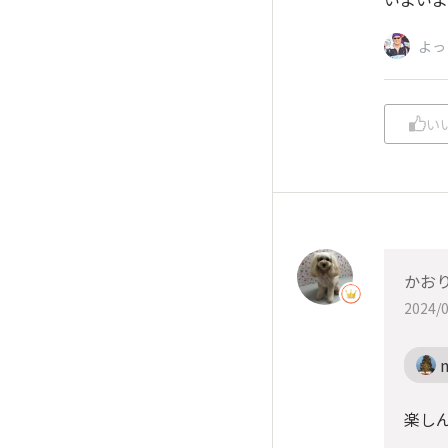
よっ
い
かお
2024/0
楽し