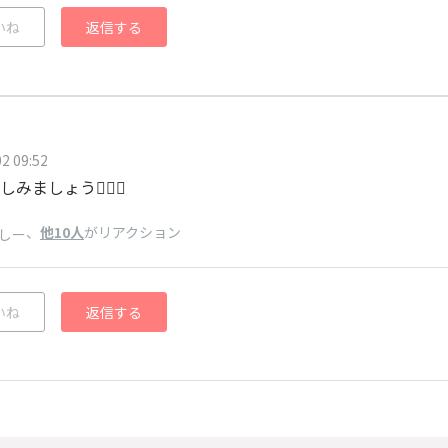
いね
返信する
2 09:52
みましょう🏃‍♀️✨
、
他10人
がリアクション
しー
いね
返信する