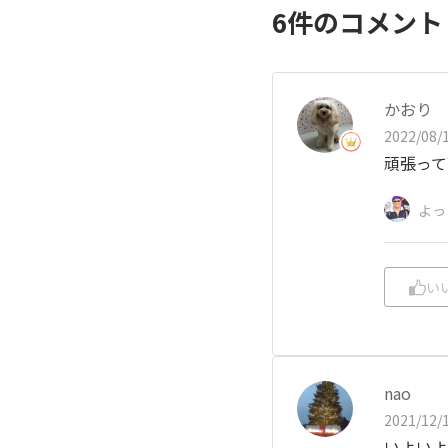
6
件のコメン
かおり
2022/08/1
頑張って
よっ
い
nao
2021/12/1
いよいよ