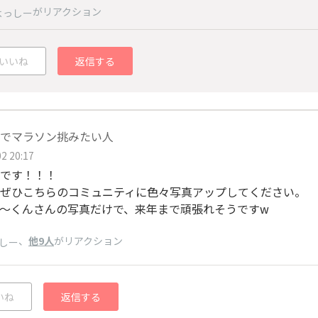
がリアクション
よっしー
いいね
返信する
でマラソン挑みたい人
2 20:17
です！！！
ぜひこちらのコミュニティに色々写真アップしてください。
〜くんさんの写真だけで、来年まで頑張れそうですw
、
他9人
がリアクション
しー
いね
返信する