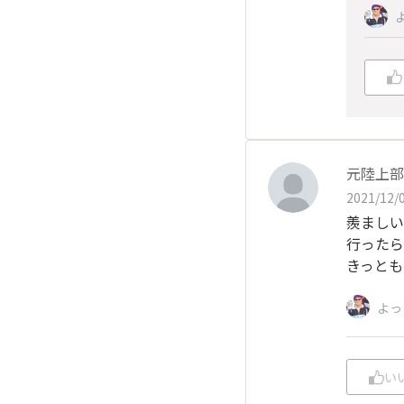
元陸上部
2021/12/0
羨ましい
行ったら
きっとも
よっ
い