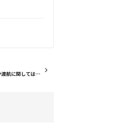
みなさん ALOHA～ なかなか渡航に関しては厳しい状況が続きますが、もうひとがんばりでコロナを乗り越えて、カピオラニ公園で一緒にのんびりしたですね。 今年参加される方は、思う存分楽しんでください！ 現地からのご投稿、楽しみにしています。