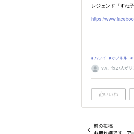
レジェンド『すね子
https://www.facebo
ハワイ
ホノルル
、
他27人
がリ
YW
いいね
前の投稿