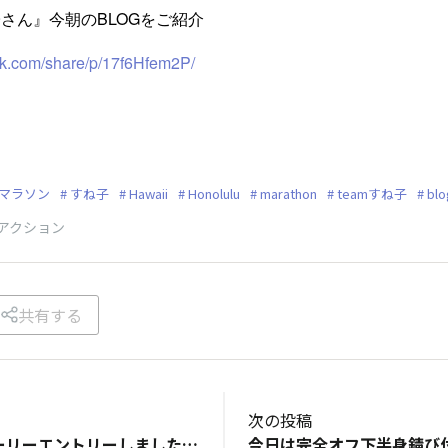
さん』今朝のBLOGをご紹介
ok.com/share/p/17f6Hfem2P/
マラソン
すね子
Hawaii
Honolulu
marathon
teamすね子
blo
アクション
共有する
次の投稿
お疲れ様です。アーリーエントリーしました！2年ぶり、5度目の挑戦、若干58歳。さて、整えて行きましょう♪今年は娘のボーイフレンドとのRUN👍楽しみます😊