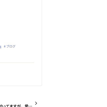
g
ブログ
今日は完全オフ下半身錆び付いてますが、愛犬連れてリカバリードライブ🚙💨抱っこもさんぽも私の必須トレーニング🐾2日連続ハンバーグはナイショ🌹