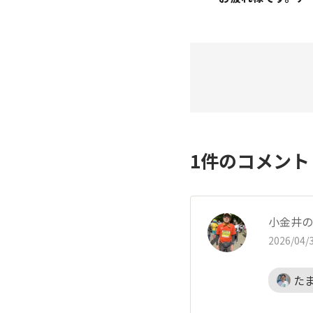
1
件のコメン
小金井の
2026/04/3
た