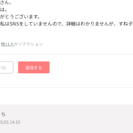
さん、
は。
がとうございます。
私はSNSをしていませんので、詳細はわかりませんが、すね
、
他11人
がリアクション
いね
返信する
っち
5/01 14:10