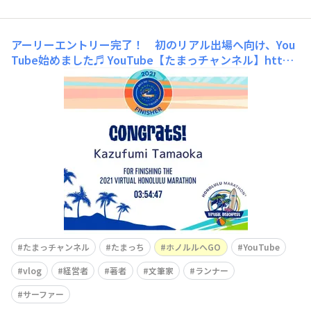
アーリーエントリー完了！ 初のリアル出場へ向け、You
Tube始めました♬
YouTube【たまっチャンネル】http
s://www.youtube.com/@tama_tsuchiAloha！2023年
ホノルルマラソン出場と完走を目指し、ハワイ大好きな、
一人のアラフィフおじさん「たまっち」が準備を始めまし
た！ハードな練習や、レースの緊張感は苦手。そして寒い
気候や寒い空気も
たまっチャンネル
たまっち
ホノルルへGO
YouTube
vlog
経営者
著者
文筆家
ランナー
サーファー