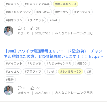
ということで、心拍ゾーン3を超えないように走りまし
たまっち
たまっチャンネル
ホノルルへGO
た。 途中で放送が聞こえなくなったことが残念でした
が、暑さも和らいだ気候で、良い時間を過ごせました。
ホノルルマラソン
おっさん
オッサン
アラフィフ
また
初マラソン
ダイエット
diet
9
23
たまっち
|
2023/07/15
|
みんなのトレーニング日記
【808】ハワイの電話番号エリアコード記念(笑) チャン
ネル登録まだの方、ぜひ登録お願いします！！！ https://
www.youtube.com/@tama_tsuchi この前は、静岡県島
ダイエット
たまっち
たまっチャンネル
旅ラン
田市にある【世界一長い木造歩道橋】の『蓬莱橋』でラン
ニングしました！ 近日、その様子を公開予定です
おっさん
アラフィフ
diet
ホノルルへGO
旅
旅行
8
22
たまっち
|
2023/06/13
|
みんなのトレーニング日記