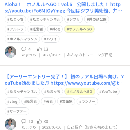
Aloha！ ホノルルへGO！vol.6 公開しました！ http
s://youtu.be/Fo6MlQyYmgg 今回はジブリ美術館、井の
頭公園での練習風景です。 ゼロドロップのシューズ『ア
たまっち
たまっチャンネル
ジブリ
井の頭公園
ルトラ』のインプレッションもしています。ご興味ある方
は是非ご覧ください。 宜しくお願いいたします♪ Ma
アルトラ
経営者
vlog
ホノルルへGO
ホノルルマラソン
ハワイ
4
13
たまっち
|
2023/05/19
|
みんなのトレーニング日記
【アーリーエントリー完了！】 初のリアル出場へ向け、Y
ouTube始めました♬ https://www.youtube.com/@ta
ma_tsuchi/ Aloha！ 2023年ホノルルマラソン出場と完走
たまっチャンネル
たまっち
ホノルルへGO
YouTube
を目指し、ハワイ大好きな、一人のアラフィフおじさん
「たまっち」が準備を始めました！ ハード
vlog
経営者
著者
文筆家
ランナー
サーファー
10
30
たまっち
|
2023/05/16
|
自己紹介（皆さん初めまして）