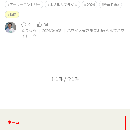
【フル】https://youtu.be/wvCuQhuSAk0?si=wpdTw3
アーリーエントリー
ホノルルマラソン
2024
YouTube
pk4y_Ls7Lb 【90秒】https://youtu.be/ad8GfwdqTa4?
si=yGxNra
動画
9
34
たまっち
|
2024/04/08
|
ハワイ大好き集まれ!みんなでハワ
イトーク
1-1件 / 全1件
ホーム