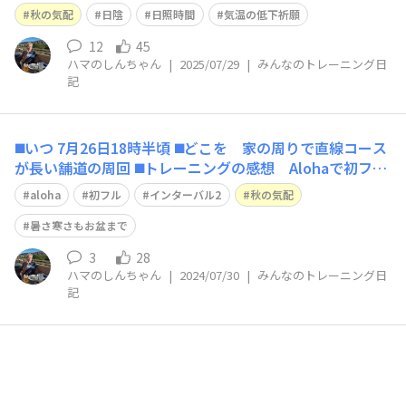
キングで感じましたのは同じ時間でも日陰が長く、日陰と
秋の気配
日陰
日照時間
気温の低下祈願
なる面積が多くなった、ということでした。今年の夏至は
6月21日ですからもう１カ月以上経過しているので当たり
12
45
ハマのしんちゃん
|
2025/07/29
|
みんなのトレーニング日
前でしょうが、急に日影が多くなったと
記
◼️いつ 7月26日18時半頃 ◼️どこを 家の周りで直線コース
が長い舗道の周回 ◼️トレーニングの感想 Alohaで初フ
ル・インターバル2は予想通り、インターバル1よりきつ
aloha
初フル
インターバル2
秋の気配
かった。しかも、インターバル1の日よりも同じ時間でさ
らに暑かった。 ◼️OHANAの皆さんに一言 明日で7月末、
暑さ寒さもお盆まで
今日
3
28
ハマのしんちゃん
|
2024/07/30
|
みんなのトレーニング日
記