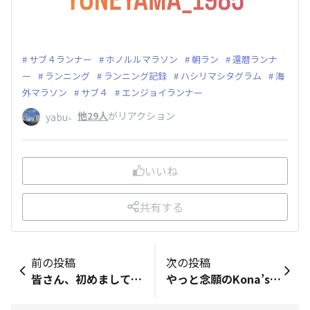
サブ４ランナー
ホノルルマラソン
朝ラン
還暦ランナ
ー
ランニング
ランニング記録
ハシリマシタグラム
海
外マラソン
サブ４
エンジョイランナー
、
他29人
がリアクション
yabu
いいね
共有する
前の投稿
次の投稿
皆さん、初めまして。 やっと夢と憧れのホノルルマラソンに初参加します。 アーリーエントリーしました。初めてのフルマラソン&amp;カラカウアメリーマイル&amp;ホノルル旅です。 皆さんの投稿をご参考にしながら、これから地方の山形県からの移動方法の航空券、ホテル、個人手配かツアー手配か色々迷いながら検討中です。 皆さんの予定の組み方や大会までの準備など、教えて頂けると凄く助かりますし嬉しいです。 先輩方々、よろしくお願い致します。
やっと念願のKona’s Coffeeに行ってきました😊 ハワイアンの流れるハワイ空間をコナコーヒーで楽しみました🥰