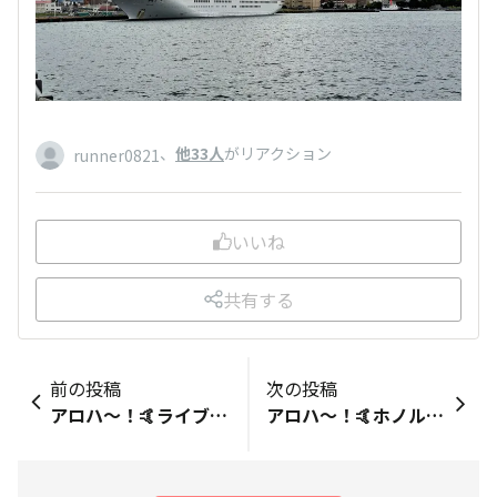
、
他33人
がリアクション
runner0821
いいね
共有する
前の投稿
次の投稿
アロハ〜！🤙ライブラン始めて一年七ヶ月、10000km超えて目標だった10kクラブ入り出来てとても嬉しいです！☺️ 沢山のお祝い🎉の言葉ありがとうございました！これからもコツコツ頑張ります！😉
アロハ〜！🤙ホノルルマラソン🏃‍♀️✖️ Lilly &amp; Emma 『FEEL ALOHA』コラボTシャツ 気に入って買ってしまいました。LaniLaniの雑誌付きでした。嬉しい！☺️ MAKE YOUR ANNIVERSARY あなたが作るあなたの記念日 JAL HONOLULU MARATHON 2025 もうすぐですね！🌈