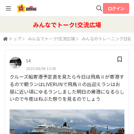
ログイン
全体検索
みんなでトーク!交流広場
トップ
＞
みんなでトーク!交流広場
＞
みんなのトレーニング日記
検索
S4
2025/08/06 13:36
クルーズ船寄港予定表を見たら今日は飛鳥Ⅱが寄港す
るので朝ランはLIVERUNで飛鳥Ⅱの出迎えランはお
昼に近い頃にゆるランしました明日の帰港になるらし
いので今夜はねぶた祭りを見るのでしょう