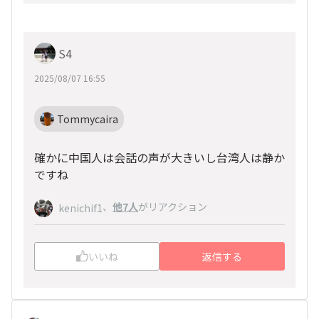
S4
2025/08/07 16:55
Tommycaira
確かに中国人は会話の声が大きいし台湾人は静か
ですね
、
他7人
がリアクション
kenichif1
いいね
返信する