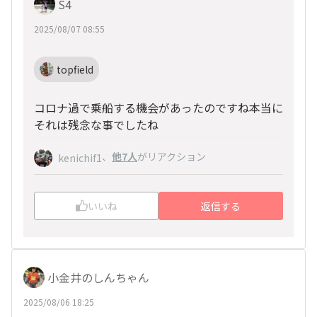
S4
2025/08/07 08:55
topfield
コロナ過で乗船する機会があったのですね本当に
それは残念な事でしたね
、
他7人
がリアクション
kenichif1
いいね
返信する
小金井のしんちゃん
2025/08/06 18:25