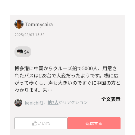
Tommycaira
2025/08/07 15:53
S4
博多港に中国からクル－ズ船で5000人、用意さ
れたバスは128台で大変だったようです。横に広
がって歩くし、声も大きいのですぐに中国の方と
わかります。🤣
韓国の方は、カップルが多いですね。😆
全文表示
https://news.ntv.co.jp/n/fbs/category/econom
、
他7人
がリアクション
kenichif1
y/fscef8dce4b54f4282ad8776783fd7b003
いいね
返信する