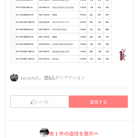
、
他8人
がリアクション
kenichif1
いいね
返信する
他 1 件の返信を表示