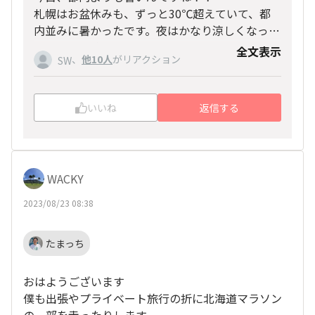
札幌はお盆休みも、ずっと30℃超えていて、都
内並みに暑かったです。夜はかなり涼しくなって
くれるので助かりました。
全文表示
、
他10人
がリアクション
SW
マラソン当日、走りやすいコンディションになり
ますことを！
いいね
返信する
WACKY
2023/08/23 08:38
たまっち
おはようございます
僕も出張やプライベート旅行の折に北海道マラソン