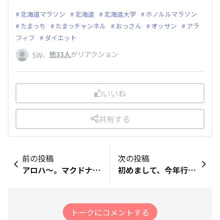
北海道マラソン
北海道
北海道大学
ホノルルマラソン
たまっち
たまっチャンネル
おっさん
オッサン
アラ
フィフ
ダイエット
、
他33人
がリアクション
SW
いいね
共有する
前の投稿
次の投稿
アロハ〜。マクドナルドのハワイやんバーガーズ、ざく切りポテト&amp;ビーフクリーミーハラペーニョ、食べましたよ。これで、ハワイやんバーガーズを完全制覇しました。ポテトのサクサク感とビーフがあいまって、美味しかったですよ。けっこうお腹いっぱいになりました。新作バーガーということで、チーズロコモコ、ガーリックシュリンプにはない美味しさがありましたね。みなさんは、ハワイやんバーガーズ、もう召し上がられましたでしょうか？まだの方は、是非マクドナルドでハワイやんバーガーズ、召し上がられてみて下さいね。
初めまして、今年行く予定のホノルルは13年ぶり4回目でランニング歴は２１年です。 最近モチベーションが下がってきたので、思い切って久しぶりにホノルルマラソン行くことにしました。
トークにコメントする