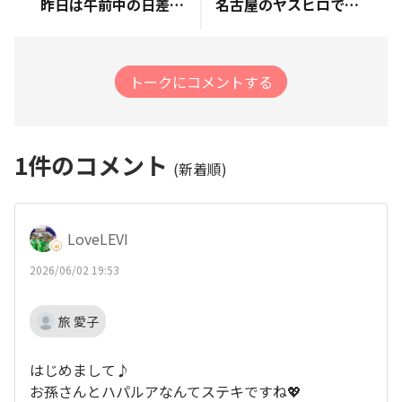
昨日は午前中の日差しを避け、17:30過ぎから今年初の10kmサンセットラン実施🏃気温27℃も湿度50%前後、また日差しも午前中よりは優しく気持ち楽なランでした😊しかし推定発汗量は、1,128mL😵‍💫ホント水分補給が重要な時季になってきました🍺途中、早くも歩道への打ち水に遭遇しビックリでした。
名古屋のヤスヒロです。こんばんは♪ &nbsp; 月も新たになり、台風襲来前ですが清々しい朝でした。 前日のハーフマラソンは、完走できたのですが本日は筋肉痛も残り、リカバリーランを15分。 豊国神社参道をスロージョグで済ませました。 参道には、「秀吉」 「秀長」 &nbsp;「清正」などの紹介パネルが設置されています。 ゴールは、豊国神社の境内前の「 夢 」の書の前で終了です。
トークにコメントする
1
件のコメント
(新着順)
LoveLEVI
2026/06/02 19:53
旅 愛子
はじめまして♪
お孫さんとハパルアなんてステキですね💖