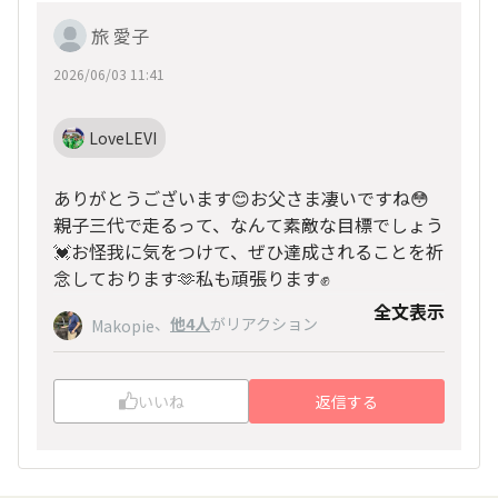
旅 愛子
2026/06/03 11:41
LoveLEVI
ありがとうございます😊お父さま凄いですね😳
親子三代で走るって、なんて素敵な目標でしょう
💓お怪我に気をつけて、ぜひ達成されることを祈
念しております🫶私も頑張ります✊
全文表示
、
他4人
がリアクション
Makopie
いいね
返信する