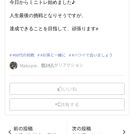
今日からミニトレ始めました♪
人生最後の挑戦となりそうですが、
達成できることを目指して、頑張ります✊
#60代の挑戦
#お孫と一緒に
#ハワイで会いましょう
、
他34人
がリアクション
Makopie
いいね
共有する
前の投稿
次の投稿