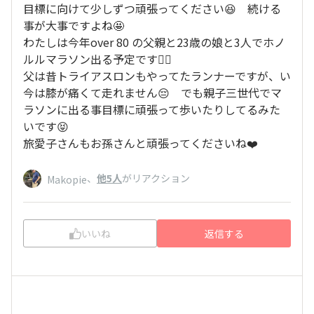
目標に向けて少しずつ頑張ってください😆 続ける
事が大事ですよね🤩
わたしは今年over 80 の父親と23歳の娘と3人でホノ
ルルマラソン出る予定です🏃‍♂️
父は昔トライアスロンもやってたランナーですが、い
今は膝が痛くて走れません😔 でも親子三世代でマ
ラソンに出る事目標に頑張って歩いたりしてるみた
いです😝
旅愛子さんもお孫さんと頑張ってくださいね❤️
、
他5人
がリアクション
Makopie
いいね
返信する