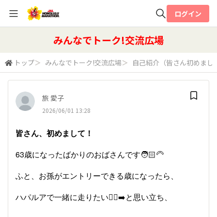
ログイン
全体検索
みんなでトーク!交流広場
トップ
＞
みんなでトーク!交流広場
＞
自己紹介（皆さん初めまし
検索
旅 愛子
2026/06/01 13:28
皆さん、初めまして！
63歳になったばかりのおばさんです🧑🏻‍🦳
ふと、お孫がエントリーできる歳になったら、
ハパルアで一緒に走りたい🏃‍♀️‍➡️と思い立ち、