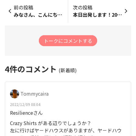
前の投稿
次の投稿
みなさん、こんにちは。 明日の夕方に羽田から名古屋経由でホノルルにいきます。羽田発の無料航空券が取れなくて名古屋セントレア経由となりました。羽田や成田はラウンジシャワーがあるのですが名古屋はないようでちょっとショック。しかもラウンジはカレーしかないようで、病気の後遺症がカレーが食べられない私はどこかでおにぎりとか調達必須ですね。 セントレアははじめてなので楽しみにしています。OHANAではセントレア発の方が少ない感じかな。とりあえず無事出発できるといいのですが・・・仕事でパッキングもままならず今夜と明日の朝に頑張ってやらなきゃ。
本日出発します！2009年から毎年参加していましたがコロナで2大会は日本で参加したので今回の50回大会現地で走れる喜びでいっぱいです。
トークにコメントする
4
件のコメント
(新着順)
Tommycaira
2022/12/09 08:04
Resilienceさん
Crazy Shirts がある辺りでしょうか？
左に行けばヤ－ドハウスがありますが、ヤ－ドハウ