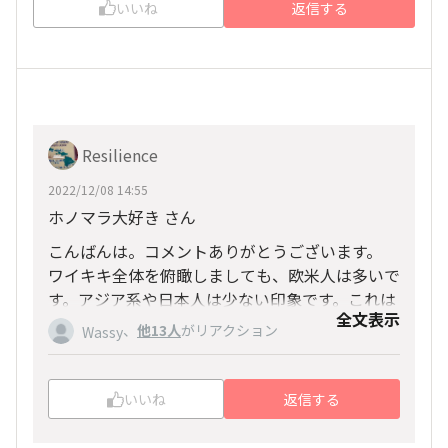
いいね
返信する
Resilience
2022/12/08 14:55
ホノマラ大好き さん
こんばんは。コメントありがとうございます。
ワイキキ全体を俯瞰しましても、欧米人は多いで
す。アジア系や日本人は少ない印象です。これは
全文表示
1日を通して同じ傾向です。そして前者はまずマ
、
他13人
がリアクション
Wassy
スクはしていません。アジア系（日本人含む）も
同化したいのか、マスクしていない人がそこそこ
いますね。
いいね
返信する