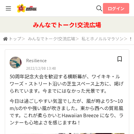
ログイン
全体検索
みんなでトーク!交流広場
トップ
＞
みんなでトーク!交流広場
＞
私とホノルルマラソン
＞
5
検索
Resilience
2022/12/08 13:48
50周年記念大会を歓迎する横断幕が、ワイキキ・ル
ワーズ・ストリート沿いの芝生スペース上方に、掲げ
られています。今までにはなかった光景です。
今日は過ごしやすい気温でしたが、風が時より5～10
m/sのやや強い風が吹きました。東から西への貿易風
です。これが柔らかいとHawaiian Breeze になり、ラ
ンナーも心地よさを感じますね！