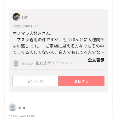
akt
2022/12/08 15:10
ホノマラ大好きさん、
マスク着用の件ですが、もうほんとに人種関係
ない感じです。 ご家族に見える方々でもその中
でしてる人してない人、白人でもしてる人少なか
らずいらっしゃるし、感染対策への意識の高さが
全文表示
PS: そこまでやっても昨年、帰国便の飛行機
、
他15人
がリアクション
Wassy
個人によって違うということでしょう。 9月に
で感染者が出て濃厚接触者と判定され、2週間隔
ホノルルに来た時はお客さんはしてなくても店員
離されてしまいましたが。
の方はほぼマスクだったのが、今ではそうでもな
いいね
返信する
いです。飲食店じゃなければほぼ着用していない
感じですね。
私は屋外では着用、屋内では着用という一応の
自分なりのガイドラインを作ってます。
blue
PS: 昨年のホノルルマラソン、スタート地点で
あまりの密でしたのでマスク着用は私だけでし
2022/12/08 13:59