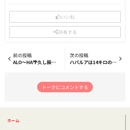
いいね
共有する
前の投稿
次の投稿
ALO〜HA🌴久し振りのキャンプでした年々回数は減って来たけどやっぱりデジタルデトックスはするべきですね。さて、今夜からまた走りますか🏃💨
ハパルアは14キロのカピオラニ公園で力付きて歩いたので、練習メニュー考案も含めてガーミンのスマートウォッチ購入練習に励むぞ
トークにコメントする
ホーム