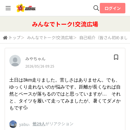
ログイン
全体検索
みんなでトーク!交流広場
トップ
＞
みんなでトーク!交流広場
＞
自己紹介（皆さん初めまし
検索
みやちゃん
2026/05/26 09:25
土日は3km走りました。苦しさはありません。でも、
ゆっくり走れないのが悩みです。距離が長くなれば自
然とペースが落ちるのではと思っていますが… それ
と、タイツを履いて走ってみましたが、暑くてダメか
もです💦
、
他29人
がリアクション
yabu