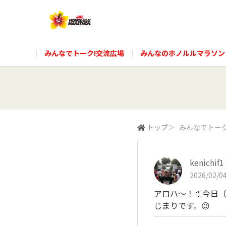
みんなでトーク!交流広場
みんなのホノルルマラソン
トップ
＞
みんなでトーク
kenichif1
2026/02/04
アロハ〜！🤙今日
じまりです。😉