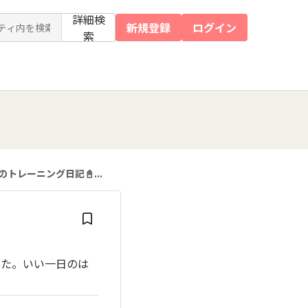
詳細検
新規登録
ログイン
索
トレーニング日記📓...
した。いい一日のは