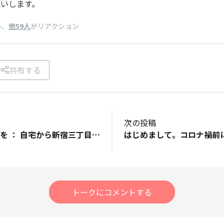
いします。
、
他59人
がリアクション
ン
共有する
次の投稿
◼️いつ : 本日 ◼️どこを ： 自宅から新宿三丁目 ◼️トレーニングの感想 : 今日もまだ膝の違和感があり、ランはやめて速歩にし、中野区役所へ期日前投票を行うついでに新宿IKEAへ！ やはり10kは速歩にしても足に来ますね😅 とりあえずハーフへ来週にお預けです。 ◼️OHANAの皆さんに一言 ; 皆さんの投稿が励みになります。今後とも宜しくお願いします、、
トークにコメントする