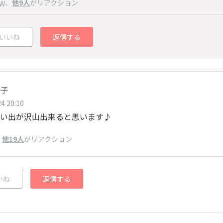
、
他9人
がリアクション
W
いいね
返信する
子
4 20:10
い出が沢山出来ると思います♪
、
他19人
がリアクション
いね
返信する