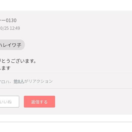
ー0130
0/25 12:49
ハレイワ子
がとうございます。
します
、
他8人
がリアクション
アロハ
いいね
返信する