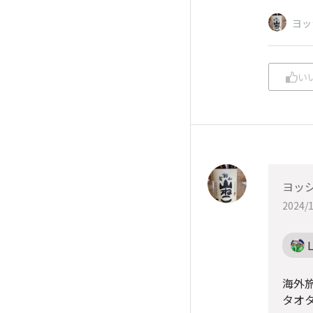
ヨッ
い
ヨッシ
2024/1
海外
タオタ