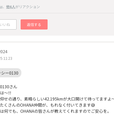
、
他6人
がリアクション
W
いいね
返信する
2024
5 11:23
シー0130
0130さん
は～!!
仰せの通り、素晴らしい42.195kmが大口開けて待ってますよ～
たくさんのOHANA仲間が、もれなく付いてきます😅
は何でも、OHANAの皆さんが教えてくれますのでご安心を。