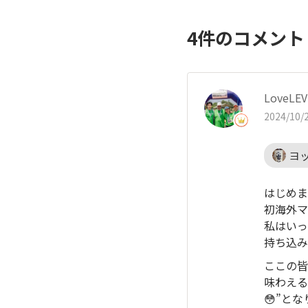
4
件のコメン
LoveLEV
2024/10/2
ヨッ
はじめま
初海外マ
私はいっ
持ち込み
ここの皆
味わえる
😳”と