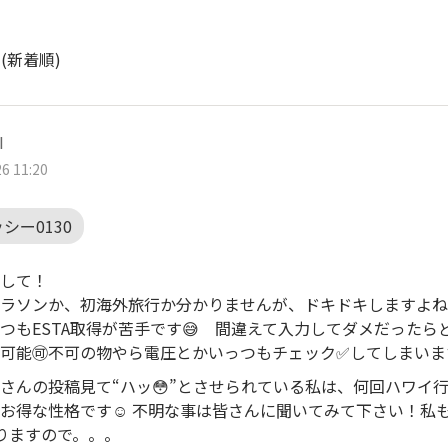
ト
(新着順)
I
6 11:20
シー0130
して！
ラソンか、初海外旅行か分かりませんが、ドキドキしますよね
つもESTA取得が苦手です😅 間違えて入力してダメだったら
可能🉑不可の物やら電圧とかいっつもチェック✅してしまいま
さんの投稿見て“ハッ😳”とさせられている私は、何回ハワイ
お得な性格です☺️ 不明な事は皆さんに聞いてみて下さい！私
なりますので。。。