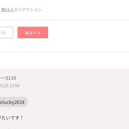
、
他11人
がリアクション
いね
返信する
ー0130
0/25 12:50
tolucky2024
がたいです！