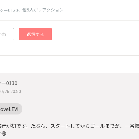
、
他9人
がリアクション
シー0130
いね
返信する
ー0130
0/26 20:50
LoveLEVI
旅行が初です。たぶん、スタートしてからゴールまでが、一番
😅