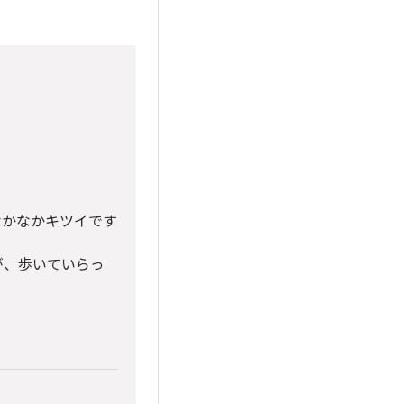
なかなかキツイです
が、歩いていらっ
？