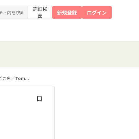
詳細検
新規登録
ログイン
索
どこを／Tom...