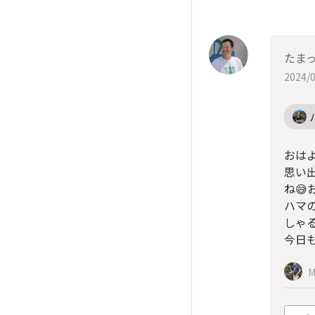
たま
2024/0
おは
思い
ね😅
ハマ
しゃ
今日も
M