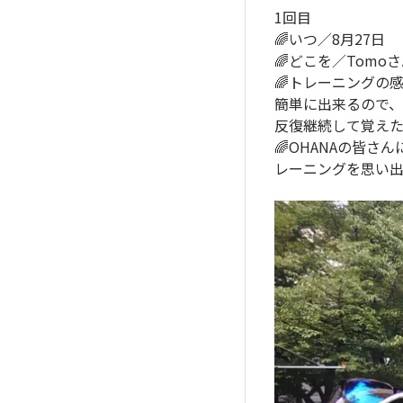
1回目
🌈いつ／8月27日
🌈どこを／Tom
🌈トレーニングの
簡単に出来るので、
反復継続して覚えた
🌈OHANAの皆
レーニングを思い出