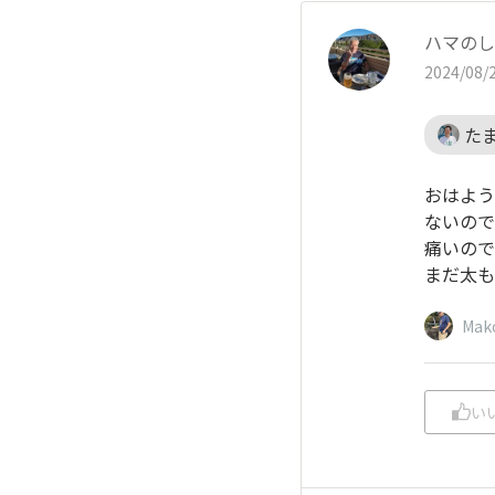
ハマのし
2024/08/2
た
おはよう
ないので
痛いので
まだ太も
Mak
い