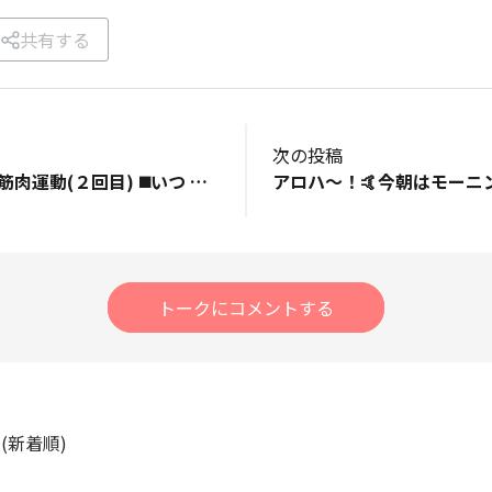
共有する
次の投稿
◼️8月のお題：室内筋肉運動(２回目) ◼️いつ ８月２５日 ◼️どこを 自宅室内 ◼️トレーニングの感想 室内筋肉運動２回目もYouTube版の｢90歳超えても〜｣(視聴回数:878)を再びTomoトレーナーの映像を見ながら実施。１回目よりもバタバタしないで運動する事が出来ましたが、コイン拾いは先回と同じくバランスを上手く取れず、グラグラ・ヨロヨロとなってしまいます。 ◼️OHANAの皆さんに一言 室内筋肉運動を取り入れつつ、12月に向けてトレーニングを積んで行きたいと思います。
トークにコメントする
ト
(新着順)