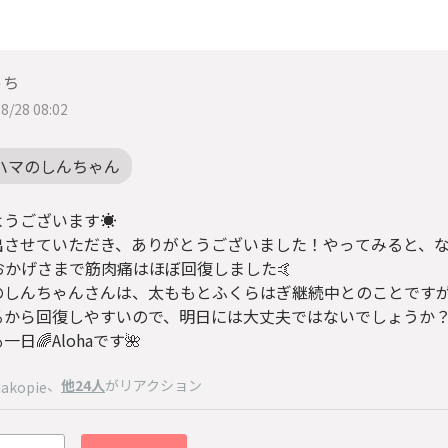
っち
8/28 08:02
ハマのしんちゃん
ようございます☀
出させていただき、ありがとうございました！やってみると、
おかげさまで筋肉痛はほぼ回復しました🤙
のしんちゃんさんは、太ももとふくらはぎ継続中とのことです
るから回復しやすいので、明日には大丈夫ではないでしょうか
一日🌈Alohaです🌺
、
他24人
がリアクション
akopie