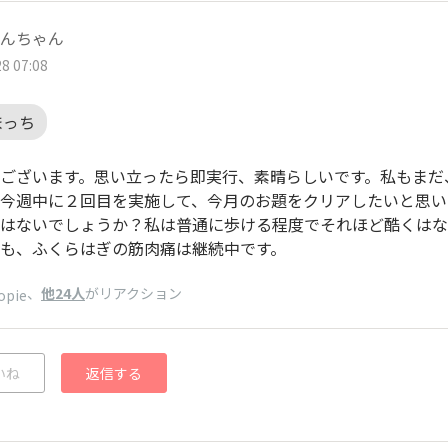
んちゃん
8 07:08
まっち
ございます。思い立ったら即実行、素晴らしいです。私もまだ
今週中に２回目を実施して、今月のお題をクリアしたいと思い
はないでしょうか？私は普通に歩ける程度でそれほど酷くはな
も、ふくらはぎの筋肉痛は継続中です。
、
他24人
がリアクション
opie
いね
返信する