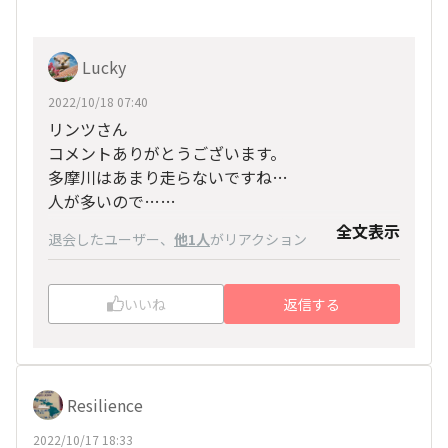
Lucky
2022/10/18 07:40
リンツさん
コメントありがとうございます。
多摩川はあまり走らないですね…
人が多いので…
(それならホノマラはどうなる😂)
全文表示
退会したユーザー
、
他1人
がリアクション
普段は羽田空港国際線経由で環八が多いですね。
練習はノンストップを原則にしているので信号も
少なく人も殆どいなく快適ですよ😉
いいね
返信する
Resilience
2022/10/17 18:33