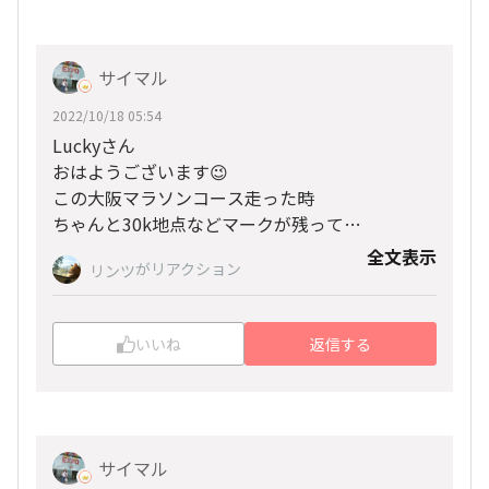
サイマル
2022/10/18 05:54
Luckyさん
おはようございます😉
この大阪マラソンコース走った時
ちゃんと30k地点などマークが残って
いて感激しました😀
全文表示
がリアクション
リンツ
歩道、信号があったにも関わらず
4時間半位で走りました❗
ほんと息子のおかげでした‼️
いいね
返信する
ウルトラマラソン🏃好きみたいで
奥武120k勇者の道は9時間台、四万十など
出走する都度私はいつもハラハラ
しております📣
サイマル