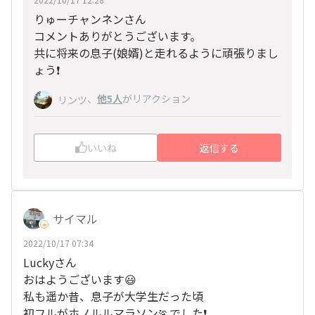
りゅーチャンネンさん
コメントありがとうございます。
共に将来の息子(娘婿)と走れるように頑張りまし
ょう❗️
、
他5人
がリアクション
リンツ
いいね
返信する
サイマル
2022/10/17 07:34
Luckyさん
おはようございます😃
私も遥か昔、息子が大学生だった頃
初フルがホノルルマラソン🏃でした❗