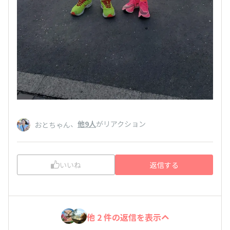
、
他9人
がリアクション
おとちゃん
いいね
返信する
他 2 件の返信を表示