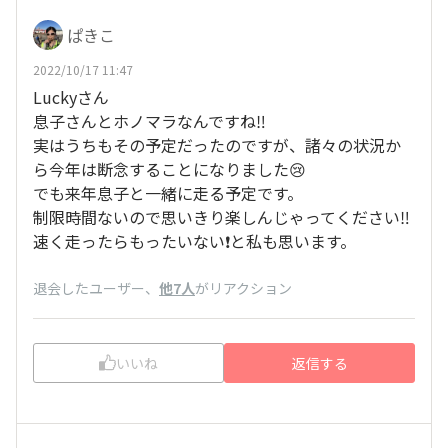
ぱきこ
2022/10/17 11:47
Luckyさん
息子さんとホノマラなんですね‼️
実はうちもその予定だったのですが、諸々の状況か
ら今年は断念することになりました😢
でも来年息子と一緒に走る予定です。
制限時間ないので思いきり楽しんじゃってください‼️
速く走ったらもったいない❗️と私も思います。
退会したユーザー
、
他7人
がリアクション
いいね
返信する