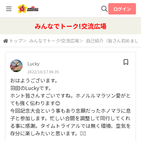
ログイン
全体検索
みんなでトーク!交流広場
トップ
＞
みんなでトーク!交流広場
＞
自己紹介（皆さん初めまし
検索
Lucky
2022/10/17 06:35
おはようございます。
羽田のLuckyです。
ホント皆さんすごいですね。ホノルルマラソン愛がと
ても強く伝わります😊
今回記念大会という事もあり念願だったホノマラに息
子と参加します。忙しい合間を調整して同行してくれ
る事に感謝。タイムトライアルでは無く環境、空気を
存分に楽しみたいと思います。🏃‍♂️