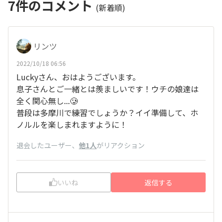
7
件のコメント
(新着順)
リンツ
2022/10/18 06:56
Luckyさん、おはようございます。
息子さんとご一緒とは羨ましいです！ウチの娘達は
全く関心無し...🥲
普段は多摩川で練習でしょうか？イイ準備して、ホ
ノルルを楽しまれますように！
退会したユーザー
、
他1人
がリアクション
いいね
返信する