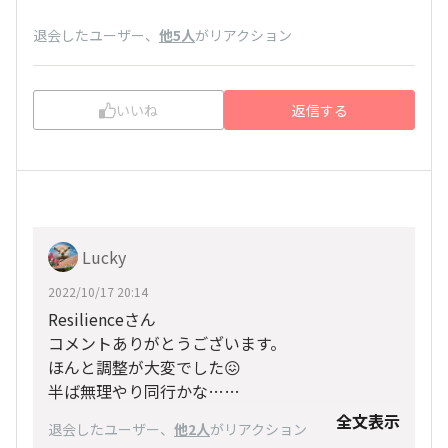
退会したユーザー
、
他5人
がリアクション
いいね
返信する
Lucky
2022/10/17 20:14
Resilienceさん
コメントありがとうございます。
ほんと調整が大変でした😖
半ば無理やり同行かな…
それでもお金では買えないメモリアルにしたいで
全文表示
退会したユーザー
、
他2人
がリアクション
す。