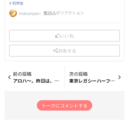
初参加
、
他25人
がリアクション
maconyan
いいね
共有する
前の投稿
次の投稿
アロハ〜。昨日は、森川コーチのライブランも含め、16キロ走りました。前週の夢舞いマラソンの疲れも残っていましたが、筋肉痛もおさまってきて、なんとかランニングすることができましたよ。ホノルルマラソンまでの日数を考えると、少し焦りますが、一つ一つトレーニングを頑張っていきたいと思います。この週末、たくさんのOHANA会のメンバーが投稿されましたね。みなさん、よろしくお願いいたします。
東京レガシーハーフマラソン参加された方お疲れ様でした。国立競技場走れるなんて羨ましいです。いつか走ってみたい🤔 私は今週末に今シーズンロード初戦でヴェニスマラソンに出走予定です。初戦なので気負わず練習の成果を確認しながら走って来たいと思います🏃‍♂️ やったことのなかったウォーターローディングとかカーボローディングとかの調整も試してみようかと😁
トークにコメントする