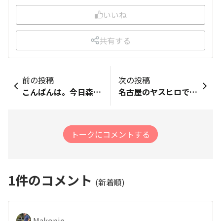
いいね
共有する
前の投稿
次の投稿
こんばんは。今日森永製菓INプリゼントの味スタでのリレーカーニバルにソロで参加させていただきました。ソロとは都合によりチームが組めなかった人たちがRUNNET、JPHS、オンラインRUN?の力を借りて、にわかチームを組んでもらい、リレーに参加するというものです。私が入ったのは、JPHSのメンバーによるチームで、9名とリーダー1名の構成でした。ラン歴はさまざまでした、3時間の間に全体で36周X1kmという結果でしたが、結構楽しかったです。
名古屋のヤスヒロです。こんばんは♪ &nbsp; 本日、朝のうち曇りのち晴れの25℃の暑さの中「名古屋しゃちほこトライアルVol.9」ハーフマラソンに参加してきました。目標の「1. ゴールすること」 「2. 歩かないこと」 &nbsp;「3. それからレースを楽しむこと」これは、作家「村上春樹氏」の「走ることについて語るときに僕の語ること」のなかで述べられている言葉です。16年ほど前に出版された書ですがランナーにとっては含蓄のある言葉があるエッセーになっています。ランナー必読の書だと思います。ちなみに、今日の三つの目標は、すべてクリアてきました。、
トークにコメントする
1
件のコメント
(新着順)
Makopie