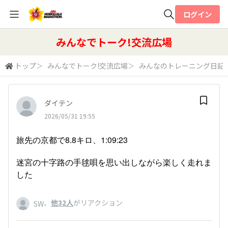
ログイン
全体検索
みんなでトーク!交流広場
トップ
＞
みんなでトーク!交流広場
＞
みんなのトレーニング日記
検索
ダイテン
2026/05/31 19:55
旅先の京都で8.8キロ、1:09:23
迷宮の十字路の手毬唄を思い出しながら楽しく走れま
した
、
他32人
がリアクション
SW