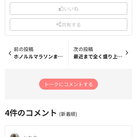
いいね
共有する
前の投稿
次の投稿
ホノルルマラソンまで【あと274日】 アロハ～🌈 春が来た～🎶 という感じの週末ですね。 友人が今日、ビニールハウスの中で 農作業をしたら、 今年、初❗日焼けしたと 話してくれました。 ビーチのんびりも あと少しかな⁉️ いい週末をお過ごしください＼(^^)／ 今日もありがとうございました。
最近まで全く盛り上がってなかったこのサイトがこの数日で急に盛り上がって来ましたね。 第19回大会から出場して2年連続で出場しなかった事は今回が初めてだったので今年はハパルアハーフも視野に入れてましたが流石にまだ諦めです。 ハワイではマスク義務も解除された様ですがもっと安全に行ける様になったらホノルルマラソン前にも遊びに行こうと思ってます。 皆さんの参加意欲は嬉しいです。
トークにコメントする
4
件のコメント
(新着順)