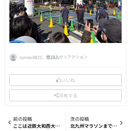
、
他28人
がリアクション
runner0821
いいね
共有する
前の投稿
次の投稿
ここは近鉄大和西大寺駅 安倍元首相が撃たれた現場は花壇になってます
北九州マラソンまであと2週間！ 久々の30Kラン 気持ちよく走ってきました。 Garminのレース予測が、サブ4の東京マラソン2024の時よりも良い❣️ 記録よりも気持ちよく、楽しく走ることにします。 今日のトレーニング記録 ■今日は何をした？ ■今日の成果は？ ■ひとこと！ 70歳最後のレース、楽しみます‼️ GOOD JOB!! 明日も頑張りましょう！ ※ポイントは記録した月の月末に付与されます