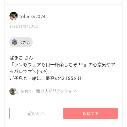
tolucky2024
2023/11/27 13:22
ぱきこ
ぱきこ さん
『ランもウェアも目一杯楽しむぞ !!!』の心意気やア
ッパレです＼(^o^)／
ご子息と一緒に、最高の42.195を!!!
、
他15人
がリアクション
かおり
いいね
返信する