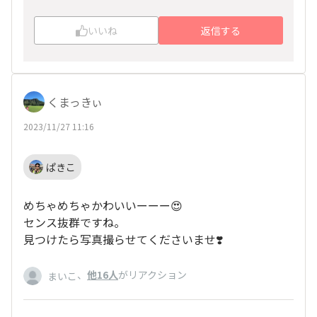
も楽観的です。
いいね
返信する
くまっきぃ
2023/11/27 11:16
ぱきこ
めちゃめちゃかわいいーーー😍
センス抜群ですね。
見つけたら写真撮らせてくださいませ❣️
、
他16人
がリアクション
まいこ