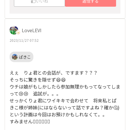
いいね
返信する
LoveLEVI
2023/11/27 07:52
ぱきこ
えぇ りょ君との会話が、ですます？？？
そっちに驚きを隠せず😆😆
ウチは娘がもしかしたら参加無理かもってなってしま
って😢😢 追試が。。。
せっかくりょ君にワイキキで会わせて 将来私とぱ
きこ様が姉妹(にはならないって話ですよね？確か🤔)
という計画は今回はお預けかもしれなくて。。
すみません🙇‍♀️🙇‍♀️🙇‍♀️