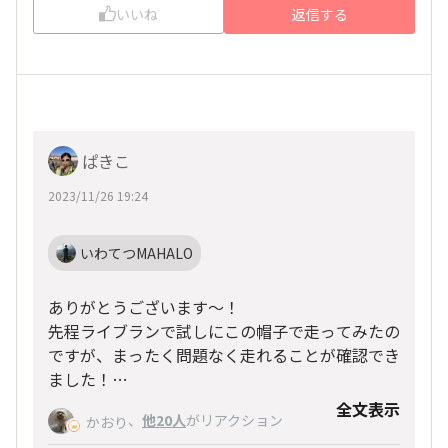
いいね
返信する
ぱきこ
2023/11/26 19:24
いわてつMAHALO
ありがとうございます〜！
先程ライブランで試しにこの帽子で走ってみたの
ですが、まったく問題なく走れることが確認でき
ました！
なんと、いわてつさんも麦わら系なんですね！息
全文表示
、
他20人
がリアクション
かおり
子はパナマ帽698円也(笑)とアロハシャツの予定