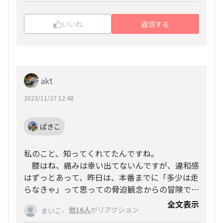
いいね
返信する
akt
2023/11/27 12:48
ぱきこ
私のこと、知ってくれてたんですね。
膝はね、痛みは幸い出てないんですが、違和感
はずっとあって、昨日は、本番までに「多少は走
らなきゃ」って思っての脅迫観念からの冒険でし
た。 本番は、様子みながら出走しますよ。 笑
全文表示
かわいいコスチューム姿見れたらいいなって思
、
他16人
がリアクション
まいこ
顔で帰国できるよう、棄権覚悟です。 でもとて
ってます。