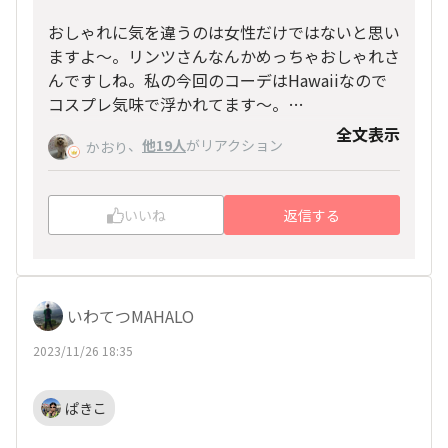
おしゃれに気を違うのは女性だけではないと思い
ますよ〜。リンツさんなんかめっちゃおしゃれさ
んですしね。私の今回のコーデはHawaiiなので
コスプレ気味で浮かれてます〜。
メイクはそうですね、暑いでしょうからいろいろ
全文表示
、
他19人
がリアクション
かおり
大変ですが、SHISEIDOがついてるので大丈夫で
しょう💄
いいね
返信する
いわてつMAHALO
2023/11/26 18:35
ぱきこ