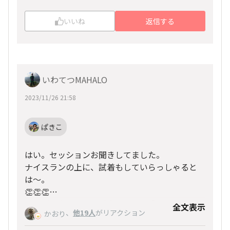
です。
いいね
返信する
いわてつMAHALO
2023/11/26 21:58
ぱきこ
はい。セッションお聞きしてました。
ナイスランの上に、試着もしていらっしゃると
は〜。
👏👏👏
コーディネイトのお手本みたいな感じですね。
全文表示
goodrも一緒かなぁ（落としてもダメージが少な
、
他19人
がリアクション
かおり
い？😅）