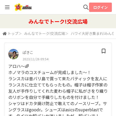
ログイン
全体検索
みんなでトーク!交流広場
トップ
＞
みんなでトーク!交流広場
＞
ハワイ大好き集まれ!みん
検索
ぱきこ
2023/11/26 09:54
アロハ〜🌈
ホノマラのコスチュームが完成しました〜！
ランスカは昔バリ島で買って来たバティックを友人に
ランスカに仕立ててもらったもの。帽子は帽子作家の
友人が手作りしてくれた麦わら帽子に私がさをり織り
のリボンを自分で手織りしたものを付けました！
シャツはドカタ焼け防止で敢えてのノースリーブ。サ
ングラスはgoodr。シューズはasicsのsuperblastで
す。タイツか短パンか迷いましたが、短パンで！