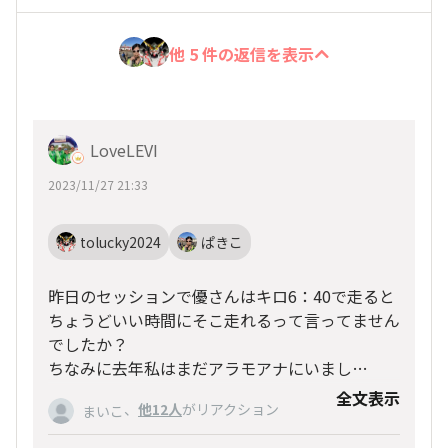
他 5 件の返信を表示
LoveLEVI
2023/11/27 21:33
tolucky2024
ぱきこ
昨日のセッションで優さんはキロ6：40で走ると
ちょうどいい時間にそこ走れるって言ってません
でしたか？
ちなみに去年私はまだアラモアナにいまし
た。。。
全文表示
、
他12人
がリアクション
まいこ
あらら 今回もそんな感じかも😝😝