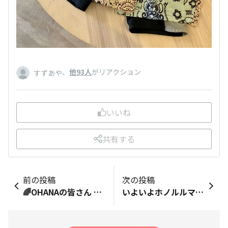
、
他93人
がリアクション
すずあや
いいね
共有する
前の投稿
次の投稿
🌈OHANAの皆さん 明日は第43回クイーンズ駅伝in宮城 🏃‍♀️全日本実業団対抗女子駅伝競走大会です。 42.195kmを6区間（3.6km〜10.6km） 日本三景の松島〜仙台市陸上競技場 25ﾁｰﾑの参加で行われます。12時15分 START 【宮城開催は13回目】 🙋‍♀️2連覇を目指す資生堂 🙋‍♀️2年振り2度目の頂点を目指す積水化学 🙋‍♀️3度の優勝を誇る日本郵政グループ パリ五輪マラソン代表に決まった鈴木優花（第一生命グループ）日本の女子トップ選手の走りを見て15日後のHonolulu marathon🌺へ励みたいです😍
いよいよホノルルマラソンまで2週間になって来ましたね、トレーニングの中でペースは決まりましたでしょうか？ どうしても42.195ｋが走り切れない人のために提案しますスタートして5Ｋ走っては2～3Ｋは歩き又5Ｋ走り2～3Ｋを歩く事を繰り返す方法もありますがこれもペースを守る事が前提です楽だからとスピードを上げずにきっちりペースを守る事が出来るならお薦めします 昨日から屋外は積雪状態でスピ練は出来ない状態ですが数年前から屋内レーン(1周543M)を備えた新しい陸上競技場が完成し利用させてもらってます 本日も90分ジョグ後は1,000M4分45秒で1本刺激を入れました 技術的な投稿はこれで終了します来月に入れば今度は30K以降の走り方(気持ちの問題)を投稿します