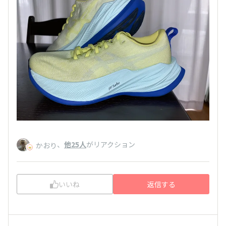
、
他25人
がリアクション
かおり
いいね
返信する