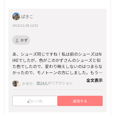
ぱきこ
2023/11/26 12:52
かず
あ、シューズ同じですね！私は前のシューズはN
IKEでしたが、色がこのかずさんのシューズと似
た色でしたので、変わり映えしないのはつまらな
かったので、モノトーンの方にしました。もう一
色はかなり目立つカラリングで好みでなく。それ
全文表示
、
他24人
がリアクション
かおり
もあってこのようなナチュラルなコーデになりま
した！
いいね
返信する