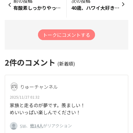
前の投稿
次の投稿
有酸素しっかりやってマシーンでトレーニング🏋️‍♀️ 有酸素中は韓ドラ一択です📺 韓ドラに出てくる食事ってなんであんなに美味しそうなんでしょうか…🍗🍜🥩 今日のトレーニング記録 ■今日は何をした？ ■今日の成果は？ GOOD JOB!! 明日も頑張りましょう！ ※ポイントは記録した月の月末に付与されます
40歳、ハワイ大好き人です！ 愛知県より今回人生初のフルマラソンです！ まさかホノルルマラソンが初となるとは思ってませんでしたが、参加したからには必ず完走して帰ってきたいと思います！ みなさん完走目指して頑張りましょう🤙🏾
トークにコメントする
2
件のコメント
(新着順)
りゅーチャンネル
2025/11/27 01:32
家族と走るのが夢です。羨ましい！
めいいっぱい楽しんでください！
、
他14人
がリアクション
SW