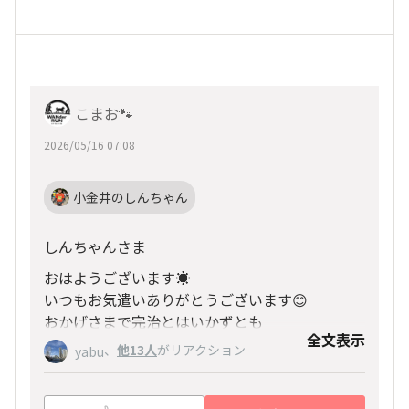
こまお🐾
2026/05/16 07:08
小金井のしんちゃん
しんちゃんさま
おはようございます☀
いつもお気遣いありがとうございます😊
おかげさまで完治とはいかずとも
全文表示
先日の復帰ランも気持ち良く走れて安心しました
、
他13人
がリアクション
yabu
♫
これから朝ランしてきます！
同じ場所で躓かないように(笑)