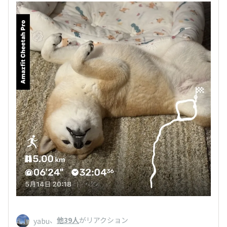
、
他39人
がリアクション
yabu