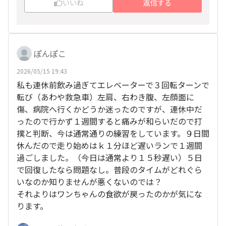
いいね
返信する
ぽんぽこ
2026/05/15 19:43
私も連休前飲み過ぎてエレベーターで３回転ターンで
転び（あわや救急車）左肩、右わき腹、左顔面に
傷、病院へ行くかどうか迷ったのですが、連休中だ
ったので行かず１週間すると痛みが和らいだので打
撲と判断、今は通常通りの練習をしています。９日間
休んだので走り始めはｋ１分ほど遅いランで１週間
過ごしました。（今日は通常より１５秒遅い）５日
で回復したなら問題なし。普段のタイムがどれぐら
いなのか知りませんが悪くないのでは？
それよりはワンちゃんの食欲が戻ったのかが気にな
ります。