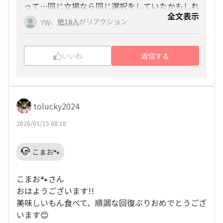
って…同じ立場なら同じ選択をしていたかもしれ
全文表示
ません🌀
、
他16人
がリアクション
YW
善くなっているのでしたら安心ですが、気を緩め
ず回復に専念してください←お前が言うな(笑)
愛娘も病院で精密検査受けて結果出ましたので、
いいね
返信する
それに向けて日々生活にて改善していきたいと思
います♫
ありがとうございました🌴
tolucky2024
2026/05/15 08:18
こまお🐾
こまお🐾さん
おはようございます!!
美味しいもん食べて、順調な回復ぶりおめでとうござ
います😊