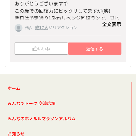
ありがとうございます🌴
この歳での回復力にビックリしてますが(笑)
明日は予定通り15kmリベンジ回復ランで、同じ
全文表示
場所で躓かない様に走ります(笑)
、
他17人
がリアクション
YW
いいね
返信する
ホーム
みんなでトーク!交流広場
みんなのホノルルマラソンアルバム
お知らせ