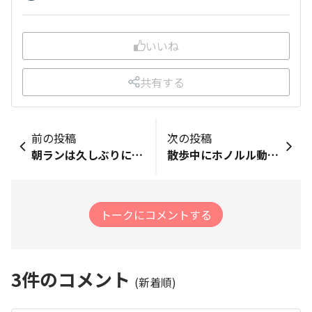
いいね
共有する
前の投稿
次の投稿
朝ランは久しぶりにベイエリアをフェリー埠頭方面へランニングしてきました日差しが眩しく春らしさが気持ちの良い朝でした
散歩中にホノルル動物園のキリンさん🦒
トークにコメントする
3
件のコメント
(新着順)