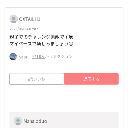
OXTAILH1
2026/05/14 07:02
親子でのチャレンジ素敵です🥰
マイペースで楽しみましょう😊
、
他18人
がリアクション
yabu
いいね
返信する
Mahaloduo