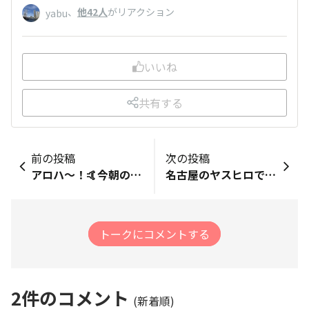
、
他42人
がリアクション
yabu
いいね
共有する
前の投稿
次の投稿
アロハ〜！🤙今朝のトレーニング日記📓、久しぶりに朝4時に起きられたのでライブランで8.5kmぐらいをゆるジョグ&amp;ウォークしました。サンライズ🌄が早いので今は暗くないですね。☺️ コツコツ頑張ります。🌈🌈🌈
名古屋のヤスヒロです。おはようございます♪本日は、NRCの「RUN WITH SAE」で都合30分、4.28km。 コーチは、パラアスリートのSAEさんとNRCのMIOコーチがサポートでランニングフォームのコーチングは、とても為になりました。 中村公園周辺をjogして最後は、豊国神社の鳥居前で終了です。 公園内の植え込みのツツジ🌺🌺🌺は満開でした。
トークにコメントする
2
件のコメント
(新着順)