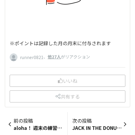
※ポイントは記録した月の月末に付与されます
、
他27人
がリアクション
runner0821
いいね
共有する
前の投稿
次の投稿
aloha！ 週末の練習日記です。 1月31日(土)は孫たちの用事でバタバタしたので日課の早朝ランだけ・・・ 2月1日(日)は休日なので少し多く走りたいけど、やはり細かな用事があって日課ラン2倍程度の距離で終了でした。 昼から別府大分マラソンを観戦して吉田と黒田の強さに刺激をもらいました。 ランニングは趣味と言うより身体作りの手段なので「天気が悪い、用事がある、以外は走る」と自分の中で決めています。 刺激入れでレースにも参加するので機会があればレポートしますね(^_-)-☆
JACK IN THE DONUTSで発売された､ホワイトモカ生マラサダとマシュマロココアラテ生マラサダをいただきました🥰 もはやこれはマラサダなのか⁉️ ん〜､普通にドーナツ🍩では⁉️😅 個人的には、マシュマロココアラテ生マラサダの方がオススメです😍