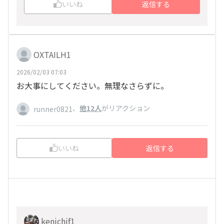
いいね
返信する
OXTAILH1
2026/02/03 07:03
お大事にしてください。無理なさらずに。
、
他12人
がリアクション
runner0821
いいね
返信する
kenichif1