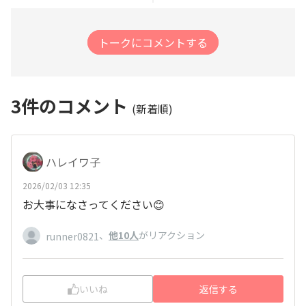
トークにコメントする
3
件のコメント
(新着順)
ハレイワ子
2026/02/03 12:35
お大事になさってください😊
、
他10人
がリアクション
runner0821
いいね
返信する