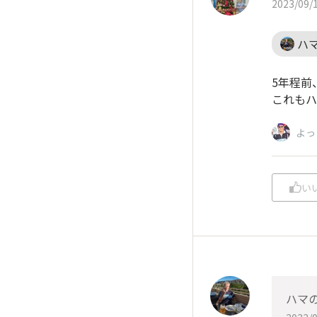
2023/09/1
ハ
5年程前
これもハ
よっ
い
ハマ