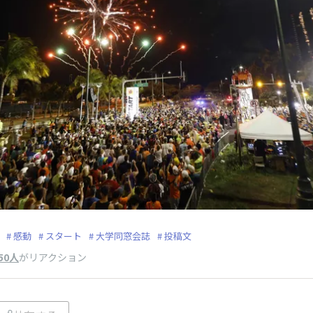
感動
スタート
大学同窓会誌
投稿文
50人
がリアクション