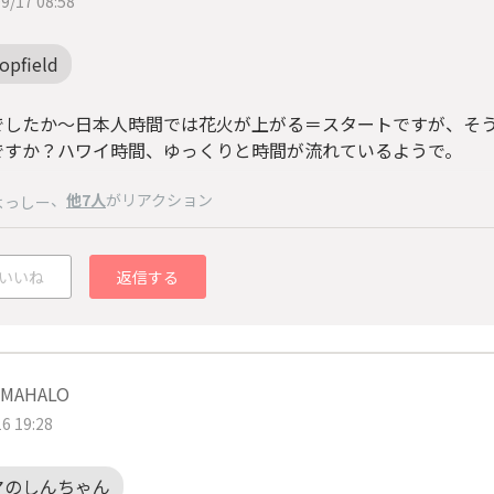
9/17 08:58
opfield
でしたか～日本人時間では花火が上がる＝スタートですが、そ
ですか？ハワイ時間、ゆっくりと時間が流れているようで。
、
他7人
がリアクション
よっしー
いいね
返信する
AHALO
6 19:28
マのしんちゃん