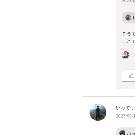
2023/0
t
そう
こと
いわてつM
2023/09/1
ハ