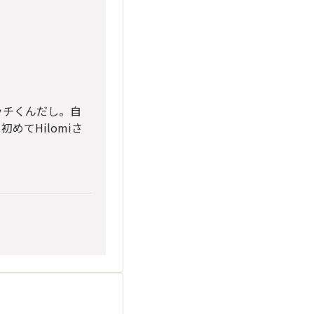
ッチくんだし。自
てHilomiさ