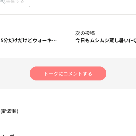
共有する
次の投稿
今日はしっかり15分だけだけどウォーキング。うん、膝に違和感ない。 しばらく心肺鍛えてないんで、明日か明後日、30分ほどしっかりビーチ沿い走ってみようかな。
トークにコメントする
ト
(新着順)