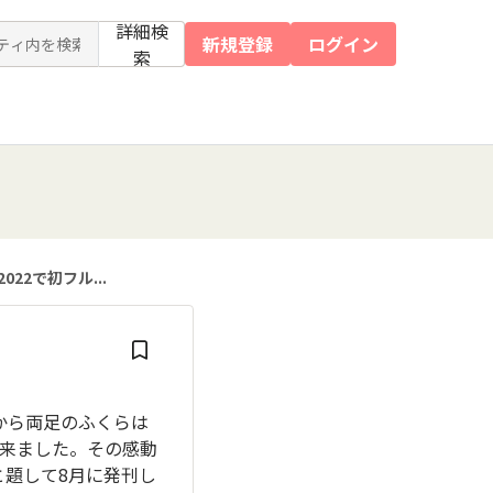
詳細検
新規登録
ログイン
索
2で初フル...
から両足のふくらは
来ました。その感動
と題して8月に発刊し