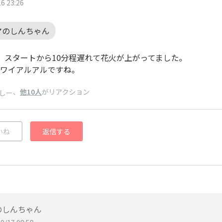
6 23:26
マのしんちゃん
、スタートから10分程遅れて花火が上がってました。
ワイアルアルですね。
、
他10人
がリアクション
しー
いね
返信する
のしんちゃん