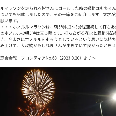
ルマラソンを走られる皆さんにゴールした時の感動はもちろん
についても記載しましたので、その一節をご紹介します。文才が
願います。
・・・ホノルルマラソンは、朝5時に2～3分程連続して打ちあ
月のホノルルの朝5時は真っ暗です。打ちあがる花火と躍動感溢
つき、今まさにホノルルを走ろうとしているという思いに気持
こみ上げて、大袈裟かもしれませんが生きていて良かったと思
会会報 フロンティアNo.63（2023.8.20）より～