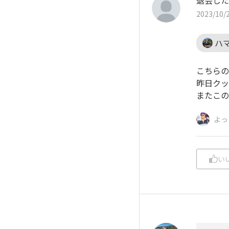
退会した
2023/10/2
ハ
こちらの
昨日クッ
またこの
よっ
い