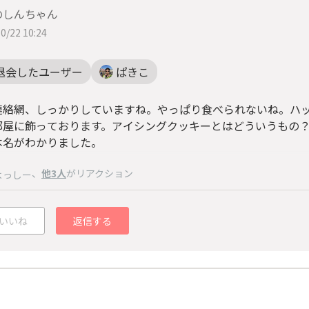
のしんちゃん
0/22 10:24
退会したユーザー
ぱきこ
連絡網、しっかりしていますね。やっぱり食べられないね。ハ
部屋に飾っております。アイシングクッキーとはどういうもの？初め
本名がわかりました。
、
他3人
がリアクション
よっしー
いいね
返信する