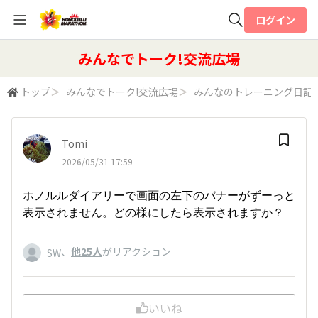
ログイン
全体検索
みんなでトーク!交流広場
トップ
＞
みんなでトーク!交流広場
＞
みんなのトレーニング日記
検索
Tomi
2026/05/31 17:59
ホノルルダイアリーで画面の左下のバナーがずーっと
表示されません。どの様にしたら表示されますか？
、
他25人
がリアクション
SW
いいね