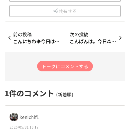
共有する
前の投稿
次の投稿
こんにちわ☀️今日は都内の公園で開かれた練習会に初めて参加させてもらいました。リアルなホノルルマラソンを知る講師、コーチの話を聞けてとても有意義な時間でした。（故障してリタイアしてしまう方の3/4は日本からの参加者だとは…やっぱりホノルルならではの事前の対策は大切なんですね💦）周回コースをキロ8:30〜9分程の軽いジョグでしたが、これからの夏のトレーニングの参考にしていきます！笑顔でゴールすることを目標に！！
こんばんは。今日森永製菓INプリゼントの味スタでのリレーカーニバルにソロで参加させていただきました。ソロとは都合によりチームが組めなかった人たちがRUNNET、JPHS、オンラインRUN?の力を借りて、にわかチームを組んでもらい、リレーに参加するというものです。私が入ったのは、JPHSのメンバーによるチームで、9名とリーダー1名の構成でした。ラン歴はさまざまでした、3時間の間に全体で36周X1kmという結果でしたが、結構楽しかったです。
トークにコメントする
1
件のコメント
(新着順)
kenichif1
2026/05/31 19:17