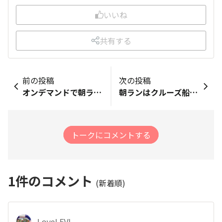
いいね
共有する
前の投稿
次の投稿
オンデマンドで朝ラン！ハリキッテ出発したけれど、なぜか5回目から再生されちゃいました。1回目から順番にやるつもりだったのに〜 とりあえず9月になって6時台はまだ走れる暑さだっていうのは実感しましたよ♪ ホテルに戻ってエレベーターに乗ったら、エレベーターがごく熱でした。
朝ランはクルーズ船寄港予定でシルバーノヴァの入港時間に中央埠頭方面へ行きました
トークにコメントする
1
件のコメント
(新着順)
LoveLEVI