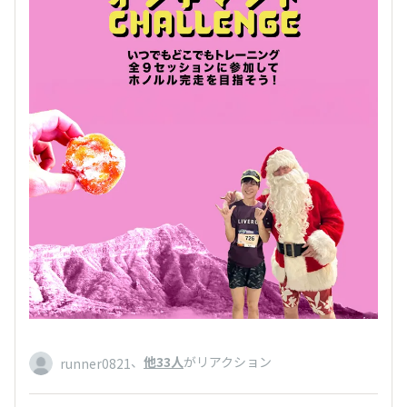
、
他33人
がリアクション
runner0821