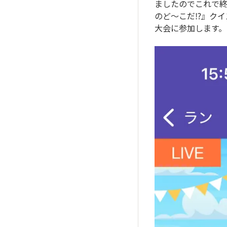
ましたのでこれで終
のど〜こだ⁉️』ク
大会に参加します。