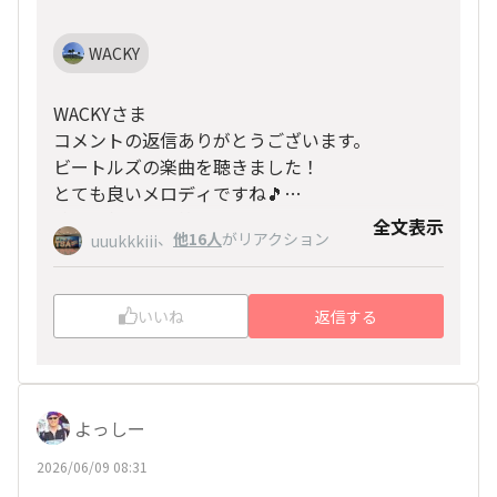
WACKY
WACKYさま
コメントの返信ありがとうございます。
ビートルズの楽曲を聴きました！
とても良いメロディですね🎵
映画も気になり始めました。
全文表示
ヤスヒロ
、
他16人
がリアクション
uuukkkiii
いいね
返信する
よっしー
2026/06/09 08:31