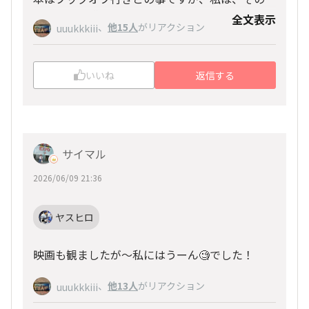
ックオフで購入させてもらいました。
全文表示
ヤスヒロ
、
他15人
がリアクション
uuukkkiii
まだ読み始めたばかりで内容をよく把握してない
のですが「死」もテーマだと聞き、緊張してきま
した．これから先が楽しみです。
いいね
返信する
サイマル
2026/06/09 21:36
ヤスヒロ
映画も観ましたが〜私にはうーん🧐でした！
、
他13人
がリアクション
uuukkkiii