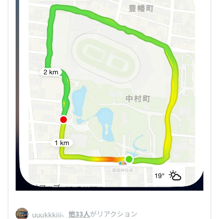
、
他33人
がリアクション
uuukkkiii