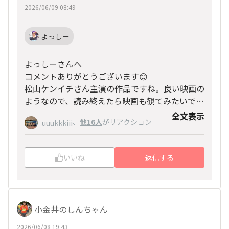
2026/06/09 08:49
よっしー
よっしーさんへ
コメントありがとうございます😊
松山ケンイチさん主演の作品ですね。良い映画の
ようなので、読み終えたら映画も観てみたいで
す！
全文表示
ヤスヒロ
、
他16人
がリアクション
uuukkkiii
ありがとうございました。
いいね
返信する
小金井のしんちゃん
2026/06/08 19:43