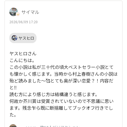
サイマル
2026/06/09 17:20
ヤスヒロ
ヤスヒロさん
こんにちは。
この小説は私が三十代の頃大ベストセラー小説とて
も懐かしく感じます。当時から村上春樹さんの小説は
殆ど読みました〜🥰とても奥が深い恋愛？！内容だ
と‼️
読む方により感じ方は結構違うと感じます。
何故か芥川賞は受賞されていないので不思議に思い
ます。残念乍ら既に断捨離してブックオフ行きでし
た。