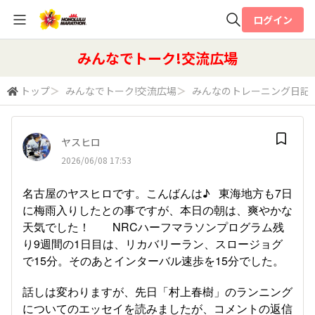
ログイン
全体検索
みんなでトーク!交流広場
トップ
＞
みんなでトーク!交流広場
＞
みんなのトレーニング日記
検索
ヤスヒロ
2026/06/08 17:53
名古屋のヤスヒロです。こんばんは♪ 東海地方も7日
に梅雨入りしたとの事ですが、本日の朝は、爽やかな
天気でした！ NRCハーフマラソンプログラム残
り9週間の1日目は、リカバリーラン、スロージョグ
で15分。そのあとインターバル速歩を15分でした。
話しは変わりますが、先日「村上春樹」のランニング
についてのエッセイを読みましたが、コメントの返信