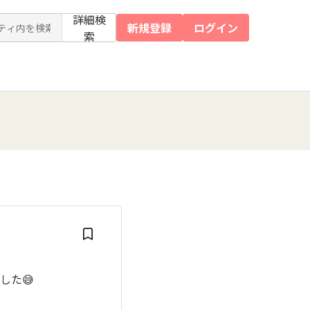
詳細検
新規登録
ログイン
索
した😅