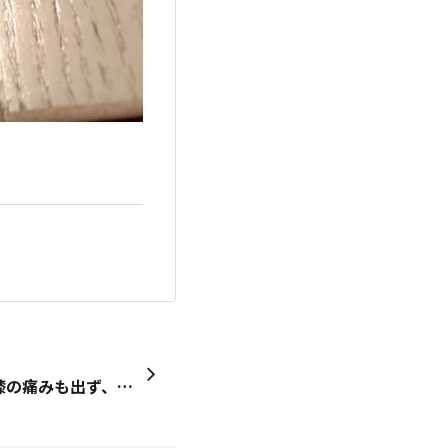
明日日本に帰ります。左膝膝の痛みも出ず、５時間23分30秒で走れました。初ホノルルマラソン、還暦祝いで参加できて本当に良かったし、楽しい4日を過ごせました。前日のヨガも参加できて色々とありがとうございました。