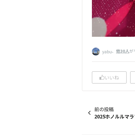
、
他30人
が
yabu
いいね
前の投稿