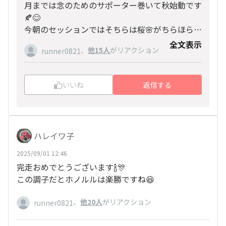
月までは念のためのサポーター巻いて秋始動です
🍂😊
今朝のセッションではそちらは桜🌸がちらほらっ
て言ってたね🥰
全文表示
さすが！川内選手にLRポーズをさせてしまうナ
、
他15人
がリアクション
runner0821
イス😆👍
シドニー楽しそうで何よりでした😍✨
いいね
返信する
ハレイワ子
2025/09/01 12:46
完走おめでとうございます🍾🎊
この調子だとホノルルは楽勝ですね😆
、
他20人
がリアクション
runner0821