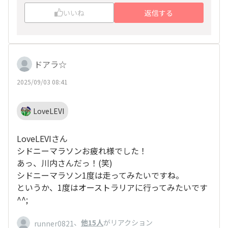
行うことです。なかなか守れないと思いますが、
いいね
返信する
一度試されてはいかがでしょうか。
でも、レース中は水分補給は忘れずにしてくださ
い。
ドアラ☆
2025/09/03 08:41
LoveLEVI
LoveLEVIさん
シドニーマラソンお疲れ様でした！
あっ、川内さんだっ！(笑)
シドニーマラソン1度は走ってみたいですね。
というか、1度はオーストラリアに行ってみたいです
^^;
、
他15人
がリアクション
runner0821