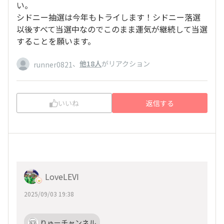
い。
シドニー抽選は今年もトライします！シドニー落選
以後すべて当選中なのでこのまま運気が継続して当選
することを願います。
、
他18人
がリアクション
runner0821
いいね
返信する
LoveLEVI
2025/09/03 19:38
りゅーチャンネル