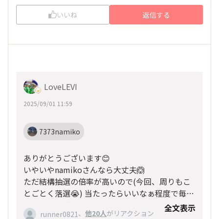
いいね
返信する
LoveLEVI
2025/09/01 11:59
7373namiko
ありがとうございます😊
いやいやnamikoさんなら大丈夫🙆
ただ結構抽選の倍率が高いので(今回、周りもこ
とごとく落選😭) 当たったらいいなぁ程度で毎回
申し込んで『運試し』して下さい🩷
全文表示
、
他20人
がリアクション
runner0821
久々シドニーきっと懐かしくて涙😭出ちゃうよ