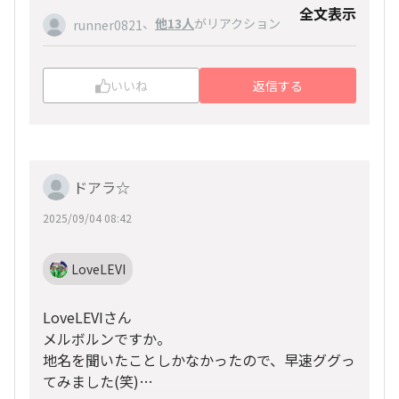
だ出た事ないのですが😅)
全文表示
、
他13人
がリアクション
runner0821
なんとNIKEがスポンサーなんですよ！
これは貴重かと🩷
今年初めて出るのですが、finishersが楽しみです
いいね
返信する
♪
ドアラ☆
2025/09/04 08:42
LoveLEVI
LoveLEVIさん
メルボルンですか。
地名を聞いたことしかなかったので、早速ググっ
てみました(笑)