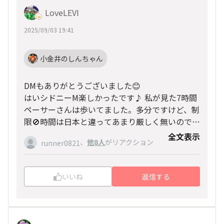
LoveLEVI
2025/09/03 19:41
小金井のしんちゃん
DMもありがとうございました😊
はいシドニーM楽しかったです♪ 私が見た7時間
ペーサーさんは歩いてました。多分ですけど、制
限🚫時間は日本と違ってあまり厳しく無いのでは
無いかと思うのですが。。
全文表示
、
他8人
がリアクション
runner0821
まぁホノルルの制限無しは、確かにストレス無い
のでいいのですが。。。
いいね
返信する