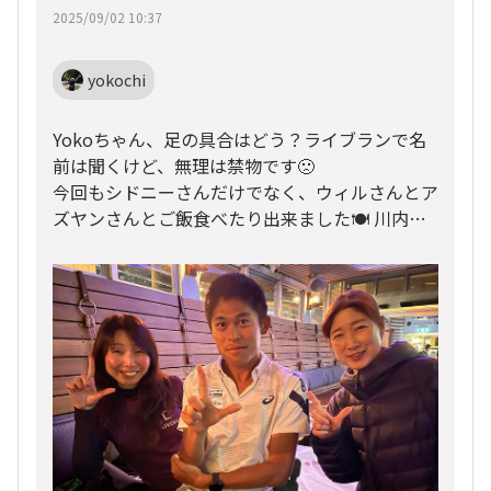
2025/09/02 10:37
yokochi
Yokoちゃん、足の具合はどう？ライブランで名
前は聞くけど、無理は禁物です🙁
今回もシドニーさんだけでなく、ウィルさんとア
ズヤンさんとご飯食べたり出来ました🍽️ 川内選
手にもライブランポーズ強要しちゃった😝
それにしてもサブ4.5なんて夢のまた夢😝 Yoko
ちゃんスゴイわぁ🤩