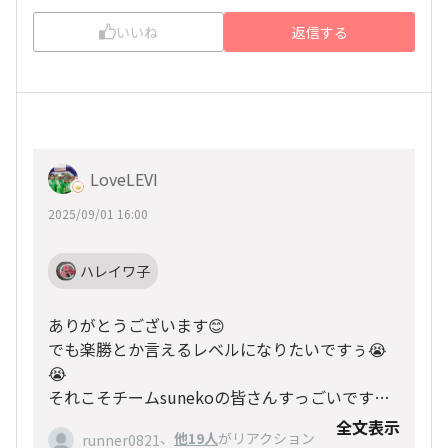
いいね
返信する
LoveLEVI
2025/09/01 16:00
ハレイワ子
ありがとうございます😊
でも楽勝とか言えるレベルになりたいですぅ😭
😭
それこそチームsunekoの皆さんすっごいですも
んねぇ😅😅
全文表示
、
他19人
がリアクション
runner0821
いつか気楽にフルが走れる様になる日が来るので