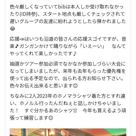
色々厳しくなっていてbibは本人しか受け取れなかっ
たり(ID持参)、スタート地点も厳しくチェックされて
遅いグループの友達に紛れようとしたら弾かれました
😂
応援📣はいつも沿道の皆さんの応援スゴイですが、音
楽🎵ガンガンかけて踊りながら「いえーい」 なんて
やってくれて楽しかったです♪
抽選かツアー参加必須でなかなか参加しづらい大会に
なってしまいましたが、来年も去年もらった優先権を
使って出る予定なので、出られる方お知らせ下さい。
色々お伝え出来ると思います😊
ちなみに2人2023年のホノマラシャツ着た方とすれ違
い、ホノルル行ったんだねぇと話しかけちゃいまし
た！ すぐ分かるあのシャツ👚 今年も貰えるよう頑
張って練習します😊