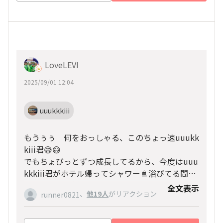
LoveLEVI
2025/09/01 12:04
uuukkkiii
もうぅぅ 何をおっしゃる、このちょっ速uuukk
kiii君😅😅
でもちょびっとずつ成長してるから、今度はuuu
kkkiii君がホテル帰ってシャワー🚿浴びてる間に
ゴールできる様がんばるね😅😅
全文表示
、
他19人
がリアクション
runner0821