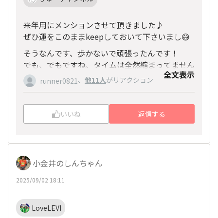
来年用にメンションさせて頂きました♪
ぜひ運をこのままkeepしておいて下さいまし😅
そうなんです、歩かないで頑張ったんです！
でも、でもですね、タイムは全然縮まってません
全文表示
でした😅😅
、
他11人
がリアクション
runner0821
りゅーチャンネルさん、今年は私のペーサーさん
になって下さい🙇🙇
目指せ 打倒マリオ！ カービーでまた走ろうか
いいね
返信する
なぁ(๑･̑◡･̑๑)
小金井のしんちゃん
2025/09/02 18:11
LoveLEVI