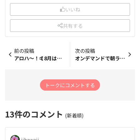
いいね
共有する
前の投稿
次の投稿
アロハ〜！🤙8月はかなりライブラン頑張りましたので走行距離777kmいきました。最後の週の一万分セッションも一位FINISHになりましたので金メダル🥇37個目です。嬉しいです！☺️ また、先々週はSUPERクラブ一位で珍しくラッキーライブランナー🏃‍♀️に当たりました。🎯 今週からは頑張り過ぎたせいか足の調子が良くないので回復するまで休養を考えています。 昨日は音楽イベント🎵a-nationに行きましたが、浜崎あゆみ含めて凄かったです！ GENERATIONSと岡村隆史のコンビなど面白かったです！😆 最後は花火🎆で終了しました！夏フェス最高です！ p.s. ライブラン一万分のプレゼント🎁届きました！
オンデマンドで朝ラン！ハリキッテ出発したけれど、なぜか5回目から再生されちゃいました。1回目から順番にやるつもりだったのに〜 とりあえず9月になって6時台はまだ走れる暑さだっていうのは実感しましたよ♪ ホテルに戻ってエレベーターに乗ったら、エレベーターがごく熱でした。
トークにコメントする
13
件のコメント
(新着順)
iihawaii