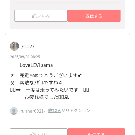
いいね
返信する
アロハ
2025/09/01 08:25
LoveLEVI sama
🤙 完走おめでとうございます💕
🥇 素敵なﾒﾀﾞﾙですね☺️
🏃‍♀️‍➡️ 一度は走ってみたいです 🏃‍♂️
お疲れ様でした🙇‍♀️🙇
、
他22人
がリアクション
runner0821
いいね
返信する