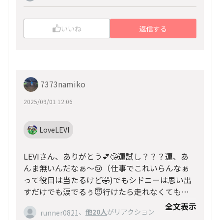
ー
いいね
返信する
7373namiko
2025/09/01 12:06
LoveLEVI
LEVIさん、ありがとう💕😘運試し？？？運、あ
んま無いんだなぁ～😢（仕事でこれいらんなぁ
って役目は当たるけど🤣)でもシドニーは思い出
すだけでも涙でるぅ😇行けたら走れなくても最
高だっ！
全文表示
、
他20人
がリアクション
runner0821