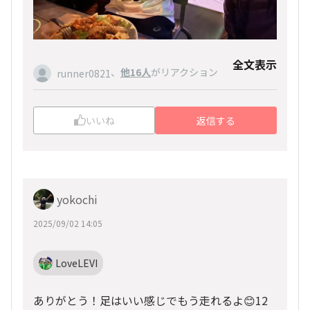
全文表示
、
他16人
がリアクション
runner0821
いいね
返信する
yokochi
2025/09/02 14:05
LoveLEVI
ありがとう！足はいい感じでもう走れるよ😊12