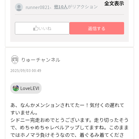
歴史的な建物が多いみたいで、なかなか面白そう
全文表示
、
他10人
がリアクション
runner0821
な都市ですね！
それにNIKEがスポンサーだったら間違いないで
しょ(笑)
いいね
返信する
ちょっと候補に入れてみます。
情報ありがとうございます！
りゅーチャンネル
2025/09/03 00:49
LoveLEVI
あ、なんかメンションされてたー！気付くの遅れて
すいません。
シドニー完走おめでとうございます。走り切ったそう
で、めちゃめちゃレベルアップしてますね。このまま
ではホノマラ負けそうなので、着ぐるみ着てくださ