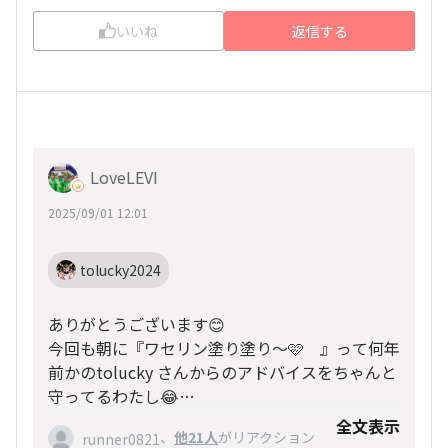
いいね
返信する
LoveLEVI
2025/09/01 12:01
tolucky2024
ありがとうございます😊
今回も朝に『ワセリン塗り塗り〜🩷 』って何年
前かのtolucky さんからのアドバイスをちゃんと
守ってるわたし😂
いつか、この成長した姿を見せたいです😤
全文表示
、
他21人
がリアクション
runner0821
ホノルル来年は会えるかなぁ😅😅