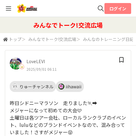
ログイン
全体検索
みんなでトーク!交流広場
トップ
＞
みんなでトーク!交流広場
＞
みんなのトレーニング日記
検索
LoveLEVI
2025/09/01 06:11
りゅーチャンネル
iihawaii
昨日シドニーマラソン 走りました🏃‍➡️
メジャーになって初めての大会🩷
土曜日は各ツアー会社、ローカルランクラブのイベン
ト、luluなどのブランドイベントなので、混み合って
いました！さすがメジャー😝