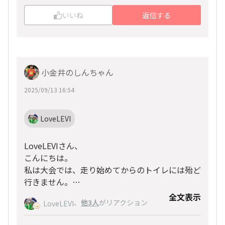
いいね
返信する
小金井のしんちゃん
2025/09/13 16:54
LoveLEVI
LoveLEVIさん、
こんにちは。
私は大会では、走り始めてからのトイレには殆ど
行きません。
そのためには、前日の夜大量の水分を摂らない、
全文表示
、
他3人
がリアクション
LoveLEVI
当日もあまり多くの水分を摂らない、レース前に
1回くらいトイレに行っておく といったことを