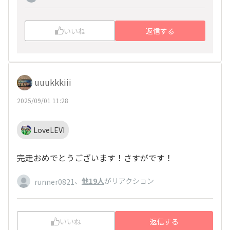
しょうか🥲
いいね
返信する
uuukkkiii
2025/09/01 11:28
LoveLEVI
完走おめでとうございます！さすがです！
、
他19人
がリアクション
runner0821
いいね
返信する