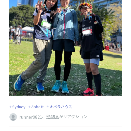
Sydney
Abbott
オペラハウス
、
他45人
がリアクション
runner0821