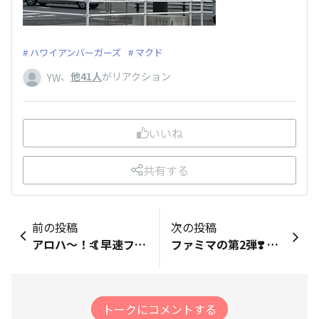
ハワイアンバーガーズ
マクド
、
他41人
がリアクション
YW
いいね
共有する
前の投稿
次の投稿
アロハ〜！🤙早速ファミマで"マラサダ［マカダミアチョコホイップ］"、"マカダミアナッツソースのパンケーキ" 、"ライオンコーヒー［バニラマカダミアカフェオレ］" をゲットしました。ハワイ🌺気分で美味しかったです！情報ありがとうございました！☺️ マハロ〜🌈
ファミマの第2弾❣️ パンケーキ🥞もコーヒーも美味しい😋
トークにコメントする