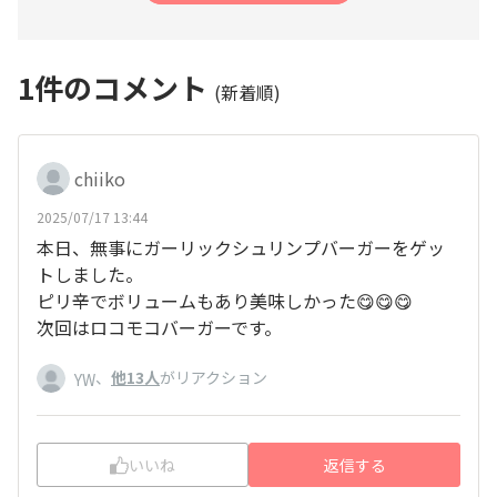
1
件のコメント
(新着順)
chiiko
2025/07/17 13:44
本日、無事にガーリックシュリンプバーガーをゲッ
トしました。
ピリ辛でボリュームもあり美味しかった😋😋😋
次回はロコモコバーガーです。
、
他13人
がリアクション
YW
いいね
返信する