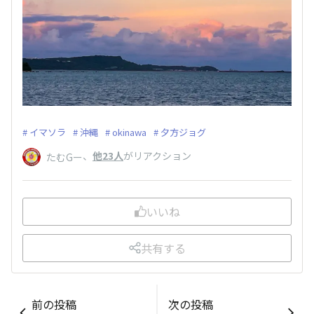
イマソラ
沖縄
okinawa
夕方ジョグ
、
他23人
がリアクション
たむGー
いいね
共有する
前の投稿
次の投稿