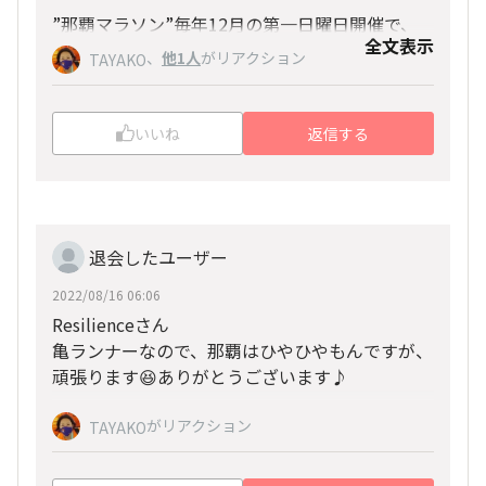
”那覇マラソン”毎年12月の第一日曜日開催で、
全文表示
興味は持っていました。おっしゃる通り、その1
、
他1人
がリアクション
TAYAKO
週間後にホノルルが控えている関係で、この1週
間内で二つのレースで、共に4時間30分は困難と
考え、辞退しておりました。また、今年は10月
いいね
返信する
那覇マラソンも頑張ってください。チバリヨー！
と11月にそれぞれハーフではありますが、大会
に出走予定ですので、この流れでホノルルへ突入
するつもりです。
退会したユーザー
2022/08/16 06:06
Resilienceさん
亀ランナーなので、那覇はひやひやもんですが、
頑張ります😆ありがとうございます♪
がリアクション
TAYAKO