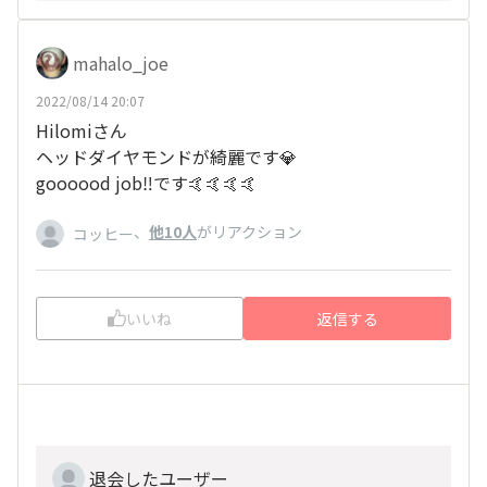
mahalo_joe
2022/08/14 20:07
Hilomiさん
ヘッドダイヤモンドが綺麗です💎
goooood job‼️です🤙🤙🤙🤙
、
他10人
がリアクション
コッヒー
いいね
返信する
退会したユーザー