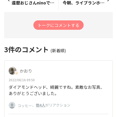
還暦おじさんninoです 初めての投稿で初参加であることから本番の気象情報など心配してる旨ご相談したところ、細かな情報を沢山いただきました ありがとうございました 又、経験されたみなさんのやりとりを見てると、参加されている方々が自分自身が楽しみながらの練習だけでなく周りの人達の応援隊になっているように勝手に感じて参加者の皆さんがクラブのチームのように思えてます。 ハワイの風がそうさせるのですかね 私自身、その時を楽しむ為に週末練習で10キロはヘロヘロにならずに走れるようになりました。 ここで質問 給水ステーションもそれなりにあるのでしょうか 先輩方々教えてください
今朝、ライブランホノルルマラソンスペシャルセッション「ホノルル気分で走ろう！」を初めて走りました！ 先日は応援参加したので、今朝はホノルルマラソンのウェアを着て走ろう！と決めていました。 289人の参加者の方々と一緒にライブランを聴きながら走っていると思ったら、いつものコースもまた違った新鮮な気分で走れて、とても楽しかったです！ ホノルルマラソンまであと約4か月。 来週8月21日(日)もAM8:00から開催されるので走りたいと思います♪ 写真は今朝の東京上野公園の不忍池です。 ハスは見頃を迎えていますが、葉の方が段々大きくなってきました。
トークにコメントする
3
件のコメント
(新着順)
かおり
2022/08/16 09:50
ダイアモンドヘッド、綺麗ですね。素敵なお写真、
ありがとうございました。
、
他4人
がリアクション
コッヒー