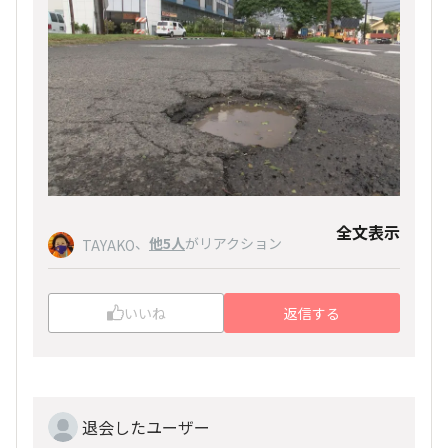
白線上にある一定間隔の埋め込み式の丸い？出っ
張り、これにつまづくことがありますので、これ
にも注意ですね。確か、アロハタワー近くが多か
ったように思います。
全文表示
、
他5人
がリアクション
TAYAKO
いいね
返信する
退会したユーザー