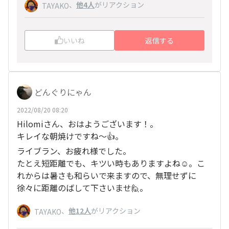
、
他4人
がリアクション
TAYAKO
いいね
返信する
どんぐりにゃん
2022/08/20 08:20
Hilomiさん、おはようございます！。
キレイな朝焼けですね〜👍。
ライブラン、お疲れ様でした。
たとえ短距離でも、キツい時もありますよね☺️。こ
れからは暑さも和らいで来ますので、無理せずに
徐々に距離のばして下さいませ🙋。
、
他12人
がリアクション
TAYAKO