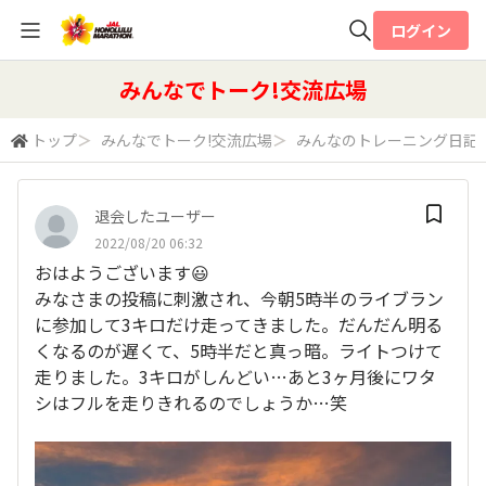
ログイン
全体検索
みんなでトーク!交流広場
トップ
＞
みんなでトーク!交流広場
＞
みんなのトレーニング日記
検索
退会したユーザー
2022/08/20 06:32
おはようございます😃
みなさまの投稿に刺激され、今朝5時半のライブラン
に参加して3キロだけ走ってきました。だんだん明る
くなるのが遅くて、5時半だと真っ暗。ライトつけて
走りました。3キロがしんどい…あと3ヶ月後にワタ
シはフルを走りきれるのでしょうか…笑