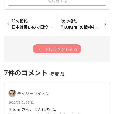
共有する
前の投稿
次の投稿
日中は暑いので日没間際に走りました。 10kmの予定が… 15km位かな？ やっぱりマラソン大会にエントリーすると 気分が高揚しますね。
”KUKINI”の精神を受け継ぐホノルルマラソンの真髄。。。 事務局より「ホノルルマラソンヒストリー」が公開されましたので、それにちなんだ話題です。 コンベンションセンターに入りますと、展示コーナーで画像のような文言が書かれた掲示板が立っています。だいたい欧米人くらいしか、この前で見ている人はいないのですが、耳に入ってくる彼らの話を聞いていると、うなずいて感心しているので読んでみますと.... ＝＝＝＝＝＝＝ 『古代ハワイにおいて、足が速かった韋駄天”KUKINI”らは、伝言・伝令、スパイ活動、徒競走の選手として（島中を駆け巡り）、主君に仕えるために激しく鍛錬した。現在そのKUKINIの精神は、ホノルルマラソンの過酷な26.2マイル(42.195km)に挑戦するに足りる勇敢な人々に生き続いている。』 ＝＝＝＝＝＝＝ その昔、部族間で走りを競っていたその姿こそ、ルーツが示す象徴だったのですね。ロゴとして、完走Tシャツに、完走証に、その他あらゆる関連商品にも使われていることが理解できます。 ですからホノルルマラソンは、本来、物見遊山でお祭り騒ぎのような大会ではなく、屈強な男たちの戦う舞台とも言えるのですね！厳しさと緩やかさが融合した大会。奥が深いです。
トークにコメントする
7
件のコメント
(新着順)
デイジーライオン
2022/08/21 15:21
Hilomiさん、こんにちは。