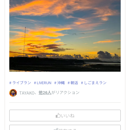
ライブラン
LIVERUN
沖縄
朝活
しごまえラン
、
他26人
がリアクション
TAYAKO
いいね