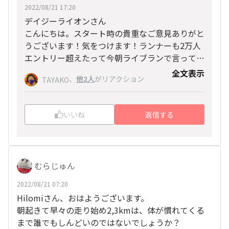
2022/08/21 17:20
デイジーライオンさん
こんにちは。スタート時の貴重なご意見ありがと
うございます！気をつけます！ランナーも2万人
エントリー超えたって今朝ライブランで言ってま
したし、気をつけないと
φ(･
･ 引き続きよろしく
全文表示
、
他2人
がリアクション
TAYAKO
お願いいたします！
いいね
返信する
むらじゅん
2022/08/21 07:20
Hilomiさん、おはようございます。
朝起きて早々の走り始め2,3kmは、体が慣れてくる
まで誰でもしんどいのではないでしょうか？