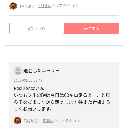
、
他14人
がリアクション
TAYAKO
いいね
返信する
退会したユーザー
2022/08/20 08:46
Resilienceさん
いつもフルの時は今日は60キロ走るよー、と脳
みそをだましながら走ってます😂また看板よろ
しくお願いします。
、
他8人
がリアクション
TAYAKO