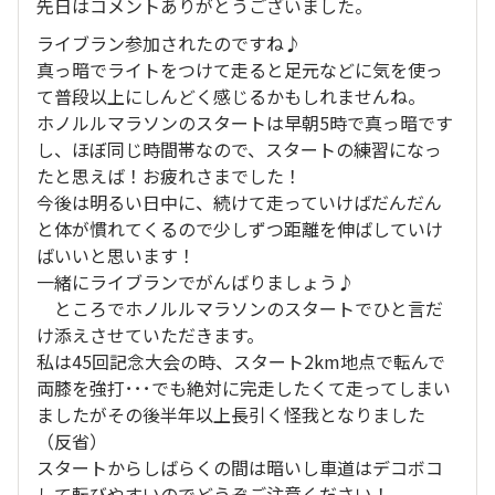
先日はコメントありがとうございました。
ライブラン参加されたのですね♪
真っ暗でライトをつけて走ると足元などに気を使っ
て普段以上にしんどく感じるかもしれませんね。
ホノルルマラソンのスタートは早朝5時で真っ暗です
し、ほぼ同じ時間帯なので、スタートの練習になっ
たと思えば！お疲れさまでした！
今後は明るい日中に、続けて走っていけばだんだん
と体が慣れてくるので少しずつ距離を伸ばしていけ
ばいいと思います！
一緒にライブランでがんばりましょう♪
ところでホノルルマラソンのスタートでひと言だ
け添えさせていただきます。
私は45回記念大会の時、スタート2km地点で転んで
両膝を強打･･･でも絶対に完走したくて走ってしまい
ましたがその後半年以上長引く怪我となりました
（反省）
スタートからしばらくの間は暗いし車道はデコボコ
して転びやすいのでどうぞご注意ください！