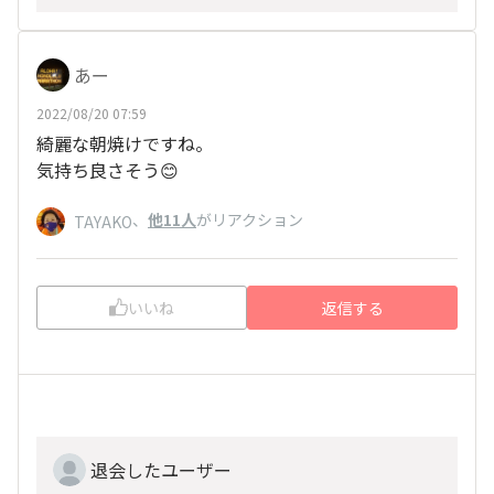
あー
2022/08/20 07:59
綺麗な朝焼けですね。
気持ち良さそう😊
、
他11人
がリアクション
TAYAKO
いいね
返信する
退会したユーザー